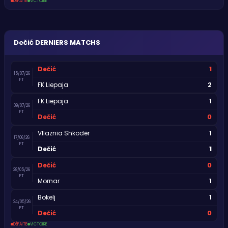
DÉFAITE
VICTOIRE
Dečić
DERNIERS MATCHS
1
Dečić
15/07/26
FT
2
FK Liepaja
1
FK Liepaja
09/07/26
FT
0
Dečić
1
Vllaznia Shkodër
17/06/26
FT
1
Dečić
0
Dečić
28/05/26
FT
1
Mornar
1
Bokelj
24/05/26
FT
0
Dečić
DÉFAITE
VICTOIRE