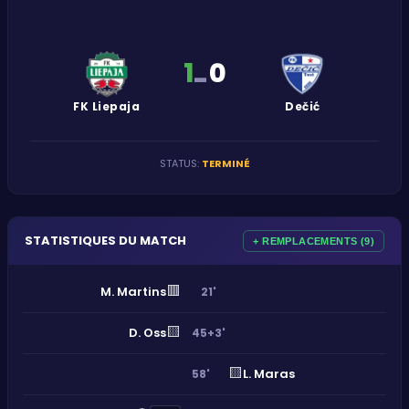
1
0
-
FK Liepaja
Dečić
STATUS
:
TERMINÉ
STATISTIQUES DU MATCH
+ REMPLACEMENTS (9)
🟥
M. Martins
21'
🟨
D. Oss
45+3'
🟨
L. Maras
58'