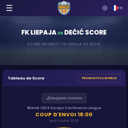
☰
FR
FK LIEPAJA
DEČIĆ
SCORE
VS
SCORE EN DIRECT
FK LIEPAJA
VS
DEČIĆ
Tableau de Score
PRONOSTICS WORLD
🏏
Daugavas stadions
World
:
UEFA Europa Conference League
COUP D'ENVOI
16:00
jeudi 9 juillet 2026