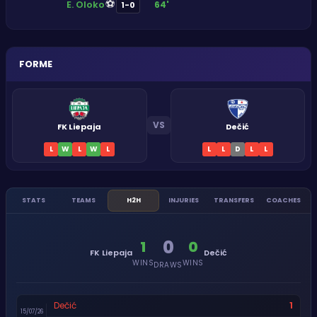
⚽
E. Oloko
64'
1-0
FORME
VS
FK Liepaja
Dečić
L
W
L
W
L
L
L
D
L
L
STATS
TEAMS
H2H
INJURIES
TRANSFERS
COACHES
0
1
0
FK Liepaja
Dečić
WINS
WINS
DRAWS
1
Dečić
15/07/26