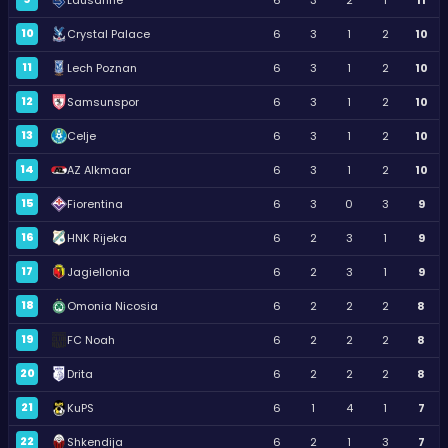
10
Crystal Palace
6
3
1
2
10
11
Lech Poznan
6
3
1
2
10
12
Samsunspor
6
3
1
2
10
13
Celje
6
3
1
2
10
14
AZ Alkmaar
6
3
1
2
10
15
Fiorentina
6
3
0
3
9
16
HNK Rijeka
6
2
3
1
9
17
Jagiellonia
6
2
3
1
9
18
Omonia Nicosia
6
2
2
2
8
19
FC Noah
6
2
2
2
8
20
Drita
6
2
2
2
8
21
KuPS
6
1
4
1
7
22
Shkendija
6
2
1
3
7