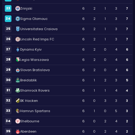
23
Zrinjski
6
2
1
3
7
24
Sigma Olomouc
6
2
1
3
7
25
Universitatea Craiova
6
2
1
3
7
26
Lincoln Red Imps FC
6
2
1
3
7
27
Dynamo Kyiv
6
2
0
4
6
28
Legia Warszawa
6
2
0
4
6
29
Slovan Bratislava
6
2
0
4
6
30
Breidablik
6
1
2
3
5
31
Shamrock Rovers
6
1
1
4
4
32
BK Hacken
6
0
3
3
3
33
Hamrun Spartans
6
1
0
5
3
34
Shelbourne
6
0
2
4
2
35
Aberdeen
6
0
2
4
2