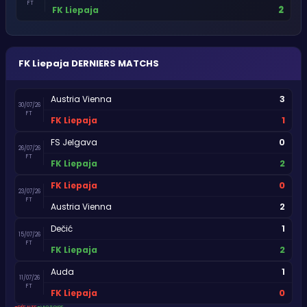
FT
2
FK Liepaja
FK Liepaja
DERNIERS MATCHS
3
Austria Vienna
30/07/26
FT
1
FK Liepaja
0
FS Jelgava
26/07/26
FT
2
FK Liepaja
0
FK Liepaja
23/07/26
FT
2
Austria Vienna
1
Dečić
15/07/26
FT
2
FK Liepaja
1
Auda
11/07/26
FT
0
FK Liepaja