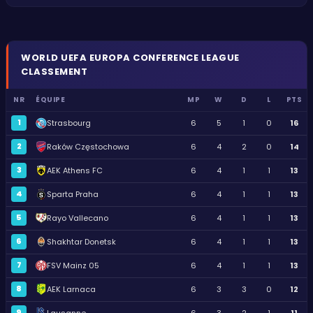
WORLD
UEFA EUROPA CONFERENCE LEAGUE
CLASSEMENT
NR
ÉQUIPE
MP
W
D
L
PTS
1
Strasbourg
6
5
1
0
16
2
Raków Częstochowa
6
4
2
0
14
3
AEK Athens FC
6
4
1
1
13
4
Sparta Praha
6
4
1
1
13
5
Rayo Vallecano
6
4
1
1
13
6
Shakhtar Donetsk
6
4
1
1
13
7
FSV Mainz 05
6
4
1
1
13
8
AEK Larnaca
6
3
3
0
12
9
Lausanne
6
3
2
1
11