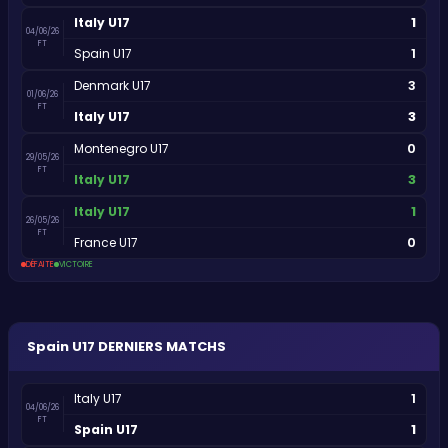
1
Italy U17
04/06/26
FT
1
Spain U17
3
Denmark U17
01/06/26
FT
3
Italy U17
0
Montenegro U17
29/05/26
FT
3
Italy U17
1
Italy U17
26/05/26
FT
0
France U17
DÉFAITE
VICTOIRE
Spain U17
DERNIERS MATCHS
1
Italy U17
04/06/26
FT
1
Spain U17