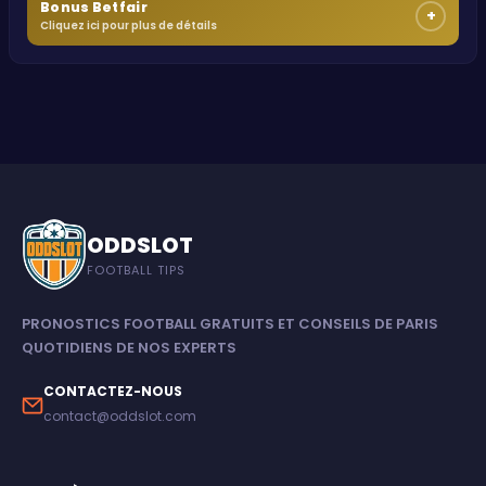
Bonus Betfair
+
Cliquez ici pour plus de détails
ODDSLOT
FOOTBALL TIPS
PRONOSTICS FOOTBALL GRATUITS ET CONSEILS DE PARIS
QUOTIDIENS DE NOS EXPERTS
CONTACTEZ-NOUS
contact@oddslot.com