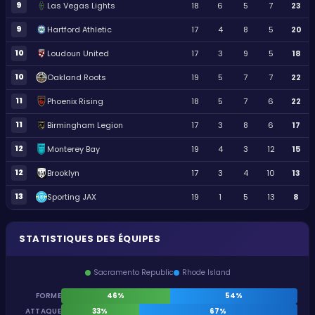
9
Las Vegas Lights
18
6
5
7
23
9
Hartford Athletic
17
4
8
5
20
10
Loudoun United
17
3
9
5
18
10
Oakland Roots
19
5
7
7
22
11
Phoenix Rising
18
5
7
6
22
11
Birmingham Legion
17
3
8
6
17
12
Monterey Bay
19
4
3
12
15
12
Brooklyn
17
3
4
10
13
13
Sporting JAX
19
1
5
13
8
STATISTIQUES DES ÉQUIPES
Sacramento Republic
Rhode Island
FORME
46%
54%
ATTAQUE
33%
67%