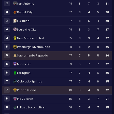
2
San Antonio
18
8
7
3
31
3
Detroit City
17
8
4
5
28
3
FC Tulsa
17
8
5
4
29
4
Louisville City
18
8
3
7
27
4
New Mexico United
15
8
3
4
27
5
Pittsburgh Riverhounds
18
8
2
8
26
5
Sacramento Republic
17
7
5
5
26
6
Miami FC
19
5
7
7
22
6
Lexington
17
7
4
6
25
7
Colorado Springs
17
7
4
6
25
7
Rhode Island
16
6
4
6
22
8
Indy Eleven
16
6
3
7
21
8
El Paso Locomotive
18
7
4
7
25