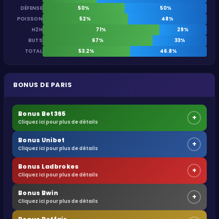
DÉFENSE
50%
50%
POISSON
52%
48%
H2H
71%
29%
BUTS
67%
33%
TOTAL
53.2%
46.8%
BONUS DE PARIS
Bonus Bet365
+
Cliquez ici pour plus de détails
Bonus Unibet
+
Cliquez ici pour plus de détails
Bonus Ladbrokes
+
Cliquez ici pour plus de détails
Bonus Bwin
+
Cliquez ici pour plus de détails