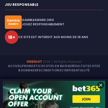
JEU RESPONSABLE
GAMBLEAWARE.ORG
Gamble
Aware
JOUEZ RESPONSABLEMENT
18+
CE SITE EST INTERDIT AUX MOINS DE 18 ANS
ODDSLOT
2026
| All Rights Reserved
ACCUEIL
PRONOSTICS
COTES EN BAISSE
RÉSULTATS
COTES
BOOKMAKERS
CONDITIONS
CONFIDENTIALITÉ