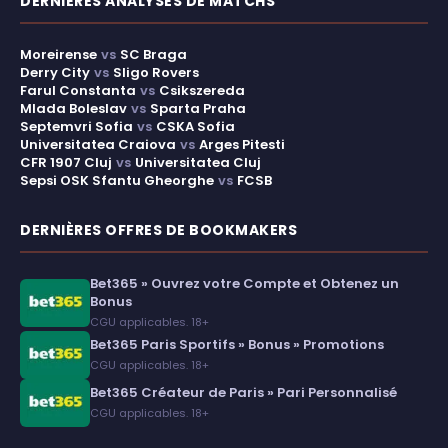
DERNIÈRES ANALYSES DE MATCHS
Moreirense
vs
SC Braga
Derry City
vs
Sligo Rovers
Farul Constanta
vs
Csikszereda
Mlada Boleslav
vs
Sparta Praha
Septemvri Sofia
vs
CSKA Sofia
Universitatea Craiova
vs
Arges Pitesti
CFR 1907 Cluj
vs
Universitatea Cluj
Sepsi OSK Sfantu Gheorghe
vs
FCSB
DERNIÈRES OFFRES DE BOOKMAKERS
Bet365 » Ouvrez votre Compte et Obtenez un
Bonus
CGU applicables. 18+
Bet365 Paris Sportifs » Bonus » Promotions
CGU applicables. 18+
Bet365 Créateur de Paris » Pari Personnalisé
CGU applicables. 18+