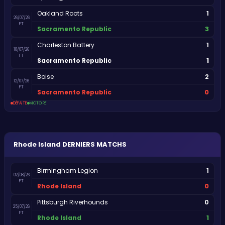
1
Oakland Roots
26/07/26
FT
3
Sacramento Republic
1
Charleston Battery
18/07/26
FT
1
Sacramento Republic
2
Boise
12/07/26
FT
0
Sacramento Republic
DÉFAITE
VICTOIRE
Rhode Island
DERNIERS MATCHS
1
Birmingham Legion
02/08/26
FT
0
Rhode Island
0
Pittsburgh Riverhounds
25/07/26
FT
1
Rhode Island