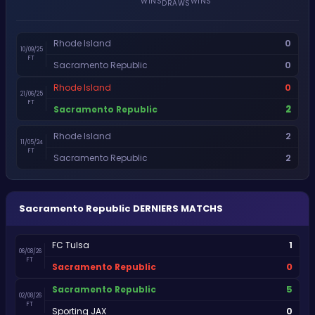
WINS
WINS
DRAWS
0
Rhode Island
10/09/25
FT
0
Sacramento Republic
0
Rhode Island
21/06/25
FT
2
Sacramento Republic
2
Rhode Island
11/05/24
FT
2
Sacramento Republic
Sacramento Republic
DERNIERS MATCHS
1
FC Tulsa
06/08/26
FT
0
Sacramento Republic
5
Sacramento Republic
02/08/26
FT
0
Sporting JAX