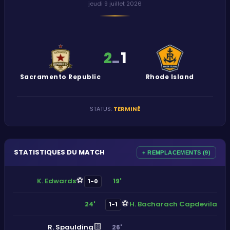
jeudi 9 juillet 2026
2
1
-
Sacramento Republic
Rhode Island
STATUS
:
TERMINÉ
STATISTIQUES DU MATCH
+ REMPLACEMENTS (9)
⚽
K. Edwards
19'
1-0
⚽
H. Bacharach Capdevila
24'
1-1
🟨
R. Spaulding
26'