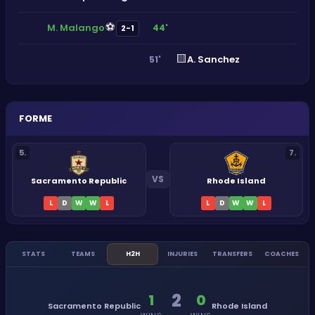
⚽
M. Malango
44'
2-1
🟨
A. Sanchez
51'
FORME
5
.
7
.
VS
Sacramento Republic
Rhode Island
L
D
W
W
L
L
D
W
W
L
STATS
TEAMS
H2H
INJURIES
TRANSFERS
COACHES
2
1
0
Sacramento Republic
Rhode Island