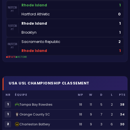
1
Rhode Island
18/07/26
FT
0
Hartford Athletic
1
Rhode Island
11/07/26
FT
1
Brooklyn
2
Sacramento Republic
09/07/26
FT
1
Rhode Island
DÉFAITE
VICTOIRE
USA
USL CHAMPIONSHIP
CLASSEMENT
NR
ÉQUIPE
MP
W
D
L
PTS
1
Tampa Bay Rowdies
18
11
5
2
38
1
Orange County SC
18
9
7
2
34
2
Charleston Battery
18
9
3
6
30