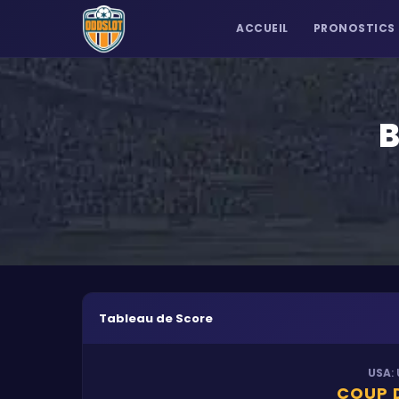
ACCUEIL
PRONOSTICS
B
Tableau de Score
USA
:
COUP 