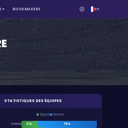
S
▾
BOOKMAKERS
FR
E
STATISTIQUES DES ÉQUIPES
Bigfoot
Ballard
FORME
21%
79%