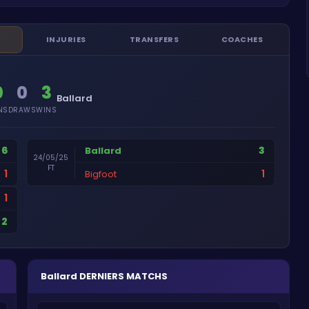
INJURIES
TRANSFERS
COACHES
0
0
3
Ballard
NS
DRAWS
WINS
6
3
Ballard
24/05/25
FT
1
1
Bigfoot
1
2
Ballard
DERNIERS MATCHS