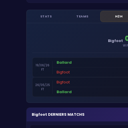
STATS
TEAMS
H2H
Bigfoot
WI
Ballard
19/06/26
FT
Bigfoot
Bigfoot
26/05/25
FT
Ballard
Bigfoot
DERNIERS MATCHS