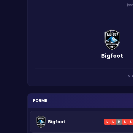
jeu
Bigfoot
ST
FORME
Bigfoot
L
L
D
L
L