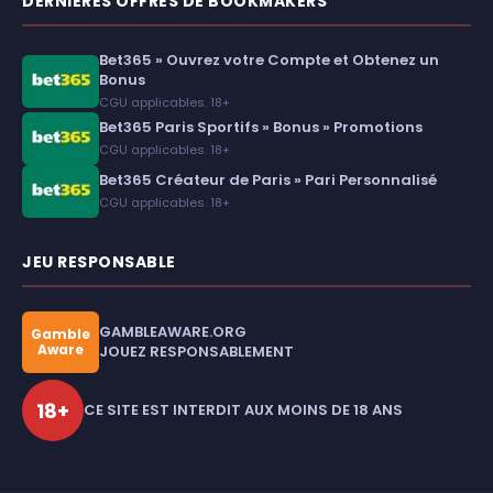
DERNIÈRES OFFRES DE BOOKMAKERS
Bet365 » Ouvrez votre Compte et Obtenez un
Bonus
CGU applicables. 18+
Bet365 Paris Sportifs » Bonus » Promotions
CGU applicables. 18+
Bet365 Créateur de Paris » Pari Personnalisé
CGU applicables. 18+
JEU RESPONSABLE
GAMBLEAWARE.ORG
Gamble
Aware
JOUEZ RESPONSABLEMENT
18+
CE SITE EST INTERDIT AUX MOINS DE 18 ANS