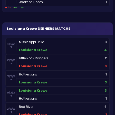
1
Jackson Boom
DÉFAITE
VICTOIRE
Louisiana Krewe
DERNIERS MATCHS
3
Mississippi Brilla
09/07/26
FT
4
Louisiana Krewe
2
Little Rock Rangers
05/07/26
FT
0
Louisiana Krewe
1
Hattiesburg
02/07/26
FT
3
Louisiana Krewe
3
Louisiana Krewe
24/06/26
FT
1
Hattiesburg
4
Red River
21/06/26
FT
1
Louisiana Krewe