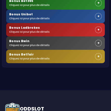
Bonus Bet365
+
Cliquez ici pour plus de détails
Bonus Unibet
+
Cliquez ici pour plus de détails
Bonus Ladbrokes
+
Cliquez ici pour plus de détails
Bonus Bwin
+
Cliquez ici pour plus de détails
Bonus Betfair
+
Cliquez ici pour plus de détails
ODDSLOT