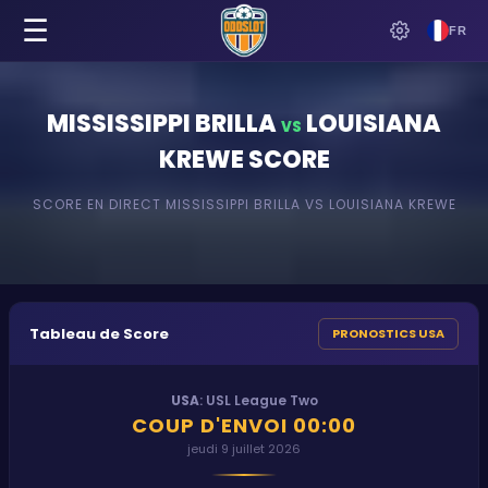
☰
FR
MISSISSIPPI BRILLA
LOUISIANA
VS
KREWE
SCORE
SCORE EN DIRECT
MISSISSIPPI BRILLA
VS
LOUISIANA KREWE
Tableau de Score
PRONOSTICS USA
USA
:
USL League Two
COUP D'ENVOI
00:00
jeudi 9 juillet 2026