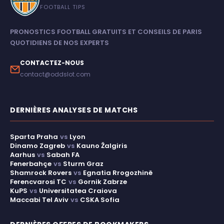
FOOTBALL TIPS
PRONOSTICS FOOTBALL GRATUITS ET CONSEILS DE PARIS
QUOTIDIENS DE NOS EXPERTS
CONTACTEZ-NOUS
contact@oddslot.com
DERNIÈRES ANALYSES DE MATCHS
Sparta Praha
vs
Lyon
Dinamo Zagreb
vs
Kauno Žalgiris
Aarhus
vs
Sabah FA
Fenerbahçe
vs
Sturm Graz
Shamrock Rovers
vs
Egnatia Rrogozhinë
Ferencvarosi TC
vs
Gornik Zabrze
KuPS
vs
Universitatea Craiova
Maccabi Tel Aviv
vs
CSKA Sofia