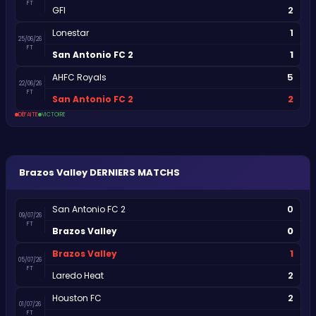
FT
2
GFI
1
Lonestar
25/06/26
FT
1
San Antonio FC 2
5
AHFC Royals
22/06/26
FT
2
San Antonio FC 2
DÉFAITE
VICTOIRE
Brazos Valley
DERNIERS MATCHS
0
San Antonio FC 2
09/07/26
FT
0
Brazos Valley
1
Brazos Valley
05/07/26
FT
2
Laredo Heat
2
Houston FC
01/07/26
FT