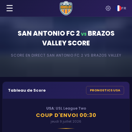
☰
FR
SAN ANTONIO FC 2
BRAZOS
VS
VALLEY
SCORE
SCORE EN DIRECT
SAN ANTONIO FC 2
VS
BRAZOS VALLEY
Tableau de Score
PRONOSTICS USA
USA
:
USL League Two
COUP D'ENVOI
00:30
jeudi 9 juillet 2026