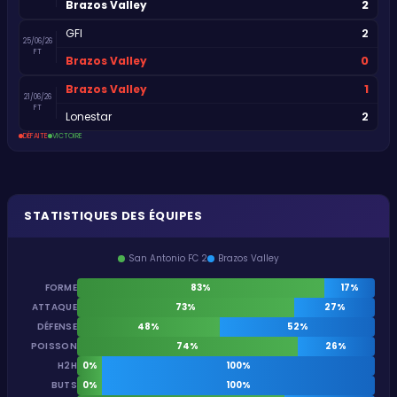
2
Brazos Valley
2
GFI
25/06/26
FT
0
Brazos Valley
1
Brazos Valley
21/06/26
FT
2
Lonestar
DÉFAITE
VICTOIRE
STATISTIQUES DES ÉQUIPES
San Antonio FC 2
Brazos Valley
FORME
83%
17%
ATTAQUE
73%
27%
DÉFENSE
48%
52%
POISSON
74%
26%
H2H
0%
100%
BUTS
0%
100%