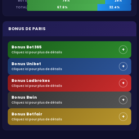
BUTS
75%
25%
TOTAL
67.6%
32.4%
BONUS DE PARIS
Bonus Bet365
+
Cliquez ici pour plus de détails
Bonus Unibet
+
Cliquez ici pour plus de détails
Bonus Ladbrokes
+
Cliquez ici pour plus de détails
Bonus Bwin
+
Cliquez ici pour plus de détails
Bonus Betfair
+
Cliquez ici pour plus de détails