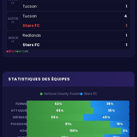
FT
1
Tucson
4
Tucson
04/07/26
FT
1
Stars FC
1
Redlands
28/06/26
FT
1
Stars FC
DÉFAITE
VICTOIRE
STATISTIQUES DES ÉQUIPES
Ventura County Fusion
Stars FC
FORME
62%
38%
ATTAQUE
65%
35%
DÉFENSE
55%
45%
POISSON
81%
19%
H2H
100%
0%