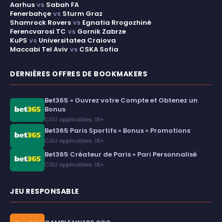
Aarhus
vs
Sabah FA
Fenerbahçe
vs
Sturm Graz
Shamrock Rovers
vs
Egnatia Rrogozhinë
Ferencvarosi TC
vs
Gornik Zabrze
KuPS
vs
Universitatea Craiova
Maccabi Tel Aviv
vs
CSKA Sofia
DERNIÈRES OFFRES DE BOOKMAKERS
Bet365 » Ouvrez votre Compte et Obtenez un
Bonus
CGU applicables. 18+
Bet365 Paris Sportifs » Bonus » Promotions
CGU applicables. 18+
Bet365 Créateur de Paris » Pari Personnalisé
CGU applicables. 18+
JEU RESPONSABLE