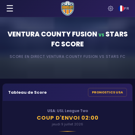
☰
FR
VENTURA COUNTY FUSION
STARS
VS
FC
SCORE
SCORE EN DIRECT
VENTURA COUNTY FUSION
VS
STARS FC
Tableau de Score
PRONOSTICS USA
USA
:
USL League Two
COUP D'ENVOI
02:00
jeudi 9 juillet 2026