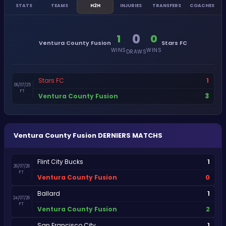
STATS
TEAMS
H2H
INJURIES
TRANSFERS
COACHES
0
1
0
Ventura County Fusion
Stars FC
WINS
WINS
DRAWS
1
Stars FC
06/07/25
FT
3
Ventura County Fusion
Ventura County Fusion
DERNIERS MATCHS
1
Flint City Bucks
26/07/26
FT
0
Ventura County Fusion
1
Ballard
24/07/26
FT
2
Ventura County Fusion
1
San Francisco City