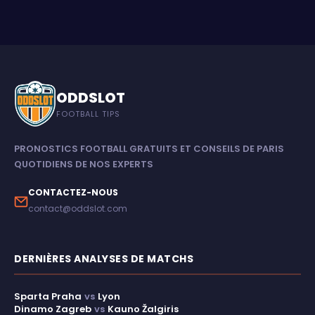
ODDSLOT
FOOTBALL TIPS
PRONOSTICS FOOTBALL GRATUITS ET CONSEILS DE PARIS
QUOTIDIENS DE NOS EXPERTS
CONTACTEZ-NOUS
contact@oddslot.com
DERNIÈRES ANALYSES DE MATCHS
Sparta Praha
vs
Lyon
Dinamo Zagreb
vs
Kauno Žalgiris