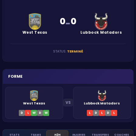
0
0
-
West Texas
Lubbock Matadors
STATUS
:
TERMINÉ
FORME
VS
West Texas
Lubbock Matadors
D
L
W
D
W
L
D
L
D
L
STATS
TEAMS
H2H
INJURIES
TRANSFERS
COACHES