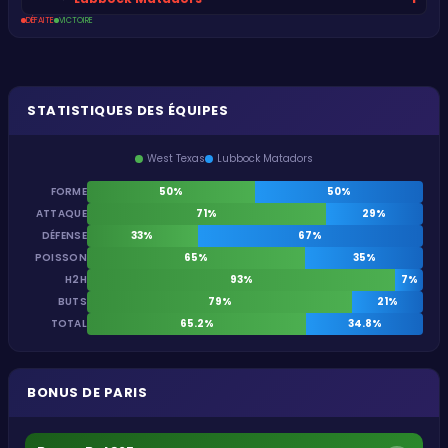
DÉFAITE
VICTOIRE
STATISTIQUES DES ÉQUIPES
West Texas
Lubbock Matadors
FORME
50%
50%
ATTAQUE
71%
29%
DÉFENSE
33%
67%
POISSON
65%
35%
H2H
93%
7%
BUTS
79%
21%
TOTAL
65.2%
34.8%
BONUS DE PARIS