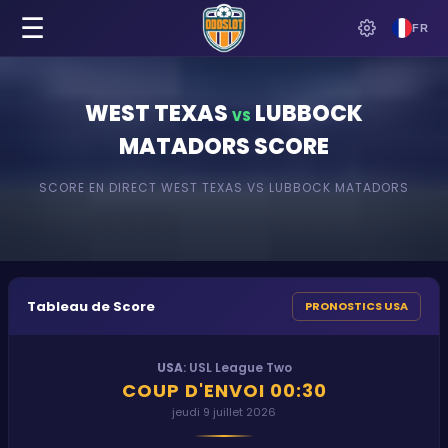
☰
FR
WEST TEXAS
LUBBOCK
VS
MATADORS
SCORE
SCORE EN DIRECT
WEST TEXAS
VS
LUBBOCK MATADORS
Tableau de Score
PRONOSTICS USA
USA
:
USL League Two
COUP D'ENVOI
00:30
jeudi 9 juillet 2026