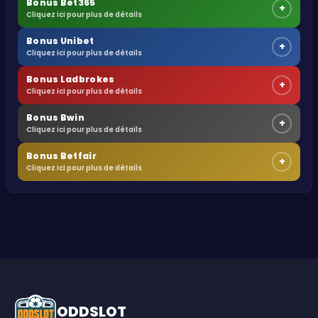
Bonus Bet365
+
Cliquez ici pour plus de détails
Bonus Unibet
+
Cliquez ici pour plus de détails
Bonus Ladbrokes
+
Cliquez ici pour plus de détails
Bonus Bwin
+
Cliquez ici pour plus de détails
Bonus Betfair
+
Cliquez ici pour plus de détails
ODDSLOT