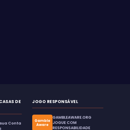
 CASAS DE
JOGO RESPONSÁVEL
GAMBLEAWARE.ORG
Gamble
JOGUE COM
 sua Conta
Aware
RESPONSABILIDADE
s