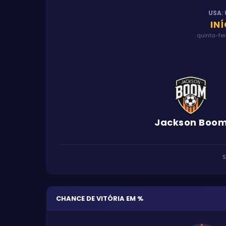
USA
:
IN
quinta-fei
Jackson Boo
S
CHANCE DE VITÓRIA EM %