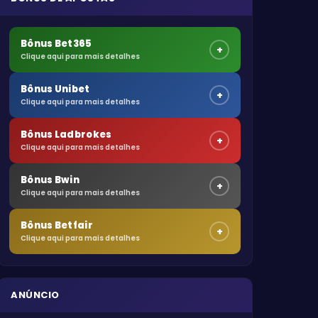
Bônus Bet365
+
Clique aqui para mais detalhes
Bônus Unibet
+
Clique aqui para mais detalhes
Bônus Ladbrokes
+
Clique aqui para mais detalhes
Bônus Bwin
+
Clique aqui para mais detalhes
Bônus Betfair
+
Clique aqui para mais detalhes
ANÚNCIO