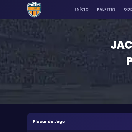
INÍCIO
PALPITES
ODD
JA
P
Placar do Jogo