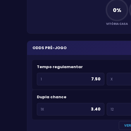
0
%
VITÓRIA CASA
ODDS PRÉ-JOGO
Tempo regulamentar
7.50
1
X
Dupla chance
3.40
1X
12
VE