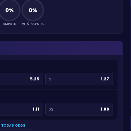
0
%
0
%
EMPATE
VITÓRIA FORA
5.25
1.27
2
1.11
1.06
X2
R TODAS ODDS