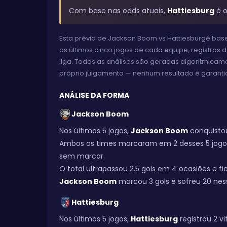
Com base nas odds atuais,
Hattiesburg
é o
Esta prévia de
Jackson Boom
vs
Hattiesburg
é bas
os últimos cinco jogos de cada equipe, registros 
liga. Todas as análises são geradas algoritmica
próprio julgamento — nenhum resultado é garanti
ANÁLISE DA FORMA
Jackson Boom
Nos últimos
5
jogos,
Jackson Boom
conquist
Ambos os times marcaram em
2
desses
5
jogo
sem marcar.
O total ultrapassou 2.5 gols em
4
ocasiões
e fi
Jackson Boom
marcou
3
gols e sofreu
20
ness
Hattiesburg
Nos últimos
5
jogos,
Hattiesburg
registrou
2
vi