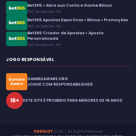
Bet365 » Abra sua Conta e Ganhe Bônus
T&C se aplicam. 18+
Bet365 Apostas Esportivas » Bônus » Promoções
T&C se aplicam. 18+
Bet365 Criador de Apostas » Aposta
Personalizada
T&C se aplicam. 18+
JOGO RESPONSÁVEL
GAMBLEAWARE.ORG
Gamble
Aware
JOGUE COM RESPONSABILIDADE
18+
ESTE SITE É PROIBIDO PARA MENORES DE 18 ANOS
ODDSLOT
2026
| All Rights Reserved