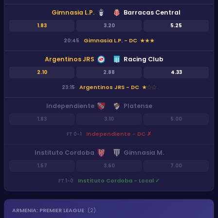
Gimnasia L.P.
Barracas Central
1.83
3.20
5.25
Gimnasia L.P. - DC
20:45
★
★
★
Argentinos JRS
Racing Club
2.10
2.88
4.33
Argentinos JRS - DC
23:15
★
★
★
Independiente
Platense
1.83
3.10
5.00
Independiente - DC
✗
FT
0
-
1
Instituto Cordoba
Gimnasia M.
1.57
3.60
7.00
Instituto Cordoba - Local
✓
FT
1
-
0
ARMENIA
:
PREMIER LEAGUE
(
2
)