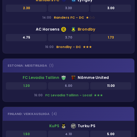
2.30
3.30
3.00
Randers FC - DC
14:00
★
★
★
AC Horsens
Brondby
4.75
3.70
1.73
Brondby - DC
16:00
★
★
★
ESTONIA
:
MEISTRILIIGA
(
1
)
FC Levadia Tallinn
Nõmme United
1.20
6.00
11.00
FC Levadia Tallinn - Local
16:00
★
★
★
FINLAND
:
VEIKKAUSLIIGA
(
4
)
KuPS
Turku PS
1.50
4.10
5.00