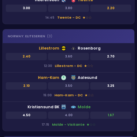
3.00
3.80
2.20
Twente - DC
14:45
★
★
★
NORWAY
:
ELITESERIEN
(
3
)
Lillestrom
Rosenborg
2.40
3.60
2.70
Lillestrom - DC
12:30
★
★
★
Ham-Kam
Aalesund
2.10
3.50
3.25
Ham-Kam - DC
15:00
★
★
★
Kristiansund BK
Molde
4.50
4.00
1.67
Molde - Visitante
17:15
★
★
★