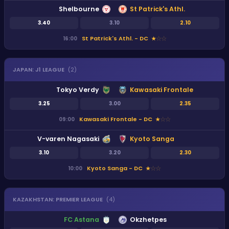
Shelbourne
St Patrick's Athl.
3.40
3.10
2.10
St Patrick's Athl. - DC
16:00
★
★
★
JAPAN
:
J1 LEAGUE
(
2
)
Tokyo Verdy
Kawasaki Frontale
3.25
3.00
2.35
Kawasaki Frontale - DC
09:00
★
★
★
V-varen Nagasaki
Kyoto Sanga
3.10
3.20
2.30
Kyoto Sanga - DC
10:00
★
★
★
KAZAKHSTAN
:
PREMIER LEAGUE
(
4
)
FC Astana
Okzhetpes