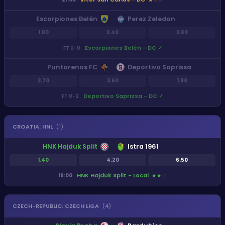
Escorpiones Belén
Perez Zeledon
1.80
3.40
3.80
Escorpiones Belén - DC
✓
FT
0
-
0
Puntarenas FC
Deportivo Saprissa
3.70
3.60
1.80
Deportivo Saprissa - DC
✓
FT
0
-
2
CROATIA
:
HNL
(
1
)
HNK Hajduk Split
Istra 1961
1.40
4.20
6.50
HNK Hajduk Split - Local
19:00
★
★
★
CZECH-REPUBLIC
:
CZECH LIGA
(
4
)