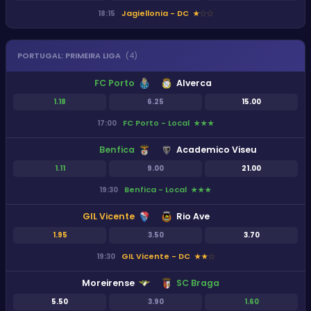
Jagiellonia - DC
18:15
★
★
★
PORTUGAL
:
PRIMEIRA LIGA
(
4
)
FC Porto
Alverca
1.18
6.25
15.00
FC Porto - Local
17:00
★
★
★
Benfica
Academico Viseu
1.11
9.00
21.00
Benfica - Local
19:30
★
★
★
GIL Vicente
Rio Ave
1.95
3.50
3.70
GIL Vicente - DC
19:30
★
★
★
Moreirense
SC Braga
5.50
3.90
1.60