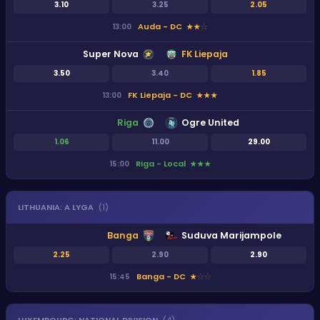
3.10
3.25
2.05
Auda - DC
13:00
★
★
★
Super Nova
FK Liepaja
3.50
3.40
1.85
FK Liepaja - DC
13:00
★
★
★
Riga
Ogre United
1.06
11.00
29.00
Riga - Local
15:00
★
★
★
LITHUANIA
:
A LYGA
(
1
)
Banga
Suduva Marijampole
2.25
2.90
2.90
Banga - DC
15:45
★
★
★