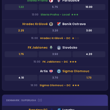
Slavia Praha
Pardubice
1.22
5.75
10.00
Slavia Praha - Local
13:00
★
★
★
Hradec Králové
Baník Ostrava
2.25
3.20
3.00
Hradec Králové - DC
15:00
★
★
★
FK Jablonec
Slovácko
1.75
3.50
4.20
FK Jablonec - DC
15:00
★
★
★
Artis
Sigma Olomouc
4.10
3.70
1.73
Sigma Olomouc - DC
18:00
★
★
★
DENMARK
:
SUPERLIGA
(
2
)
Randers FC
Lyngby