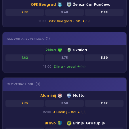
OFK Beograd
Železničar Pančevo
2.30
3.40
2.88
OFK Beograd - DC
19:00
★
★
★
SLOVAKIA
:
SUPER LIGA
(
1
)
Žilina
Skalica
1.62
3.75
5.50
Žilina - Local
15:00
★
★
★
SLOVENIA
:
1. SNL
(
3
)
Aluminij
Nafta
2.35
3.50
2.62
Aluminij - DC
15:30
★
★
★
Bravo
Brinje-Grosuplje