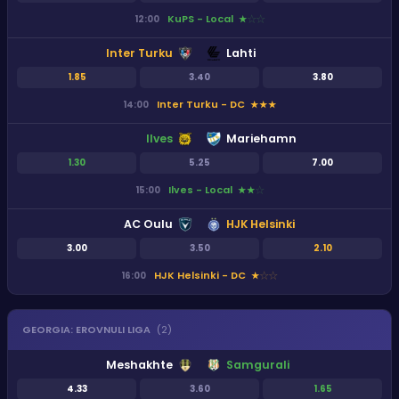
KuPS - Local
12:00
★
★
★
Inter Turku
Lahti
1.85
3.40
3.80
Inter Turku - DC
14:00
★
★
★
Ilves
Mariehamn
1.30
5.25
7.00
Ilves - Local
15:00
★
★
★
AC Oulu
HJK Helsinki
3.00
3.50
2.10
HJK Helsinki - DC
16:00
★
★
★
GEORGIA
:
EROVNULI LIGA
(
2
)
Meshakhte
Samgurali
4.33
3.60
1.65