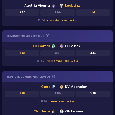
Austria Vienna
Lask Linz
3.50
3.60
1.95
Lask Linz - DC
17:00
★
★
★
BELARUS
:
PREMIER LEAGUE
(
1
)
FC Gomel
FC Minsk
1.83
3.31
4.14
FC Gomel - DC
15:45
★
★
★
BELGIUM
:
JUPILER PRO LEAGUE
(
5
)
Gent
KV Mechelen
1.85
3.50
3.75
Gent - DC
11:30
★
★
★
Charleroi
OH Leuven