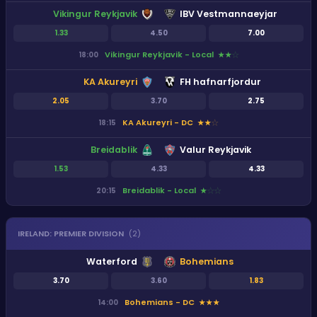
Vikingur Reykjavik
IBV Vestmannaeyjar
1.33
4.50
7.00
Vikingur Reykjavik - Local
18:00
★
★
★
KA Akureyri
FH hafnarfjordur
2.05
3.70
2.75
KA Akureyri - DC
18:15
★
★
★
Breidablik
Valur Reykjavik
1.53
4.33
4.33
Breidablik - Local
20:15
★
★
★
IRELAND
:
PREMIER DIVISION
(
2
)
Waterford
Bohemians
3.70
3.60
1.83
Bohemians - DC
14:00
★
★
★