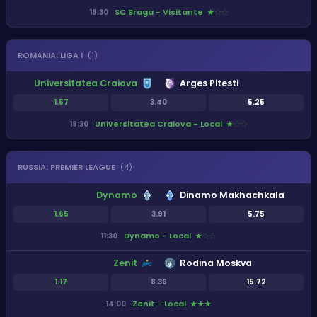
SC Braga - Visitante
19:30
★
★
★
ROMANIA
:
LIGA I
(
1
)
Universitatea Craiova
Arges Pitesti
1.57
3.40
5.25
Universitatea Craiova - Local
18:30
★
★
★
RUSSIA
:
PREMIER LEAGUE
(
4
)
Dynamo
Dinamo Makhachkala
1.65
3.91
5.75
Dynamo - Local
11:30
★
★
★
Zenit
Rodina Moskva
1.17
8.36
15.72
Zenit - Local
14:00
★
★
★