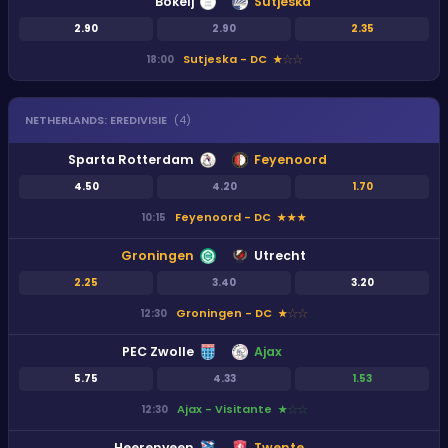
Bokelj
Sutjeska
2.90
2.90
2.35
Sutjeska - DC
18:00
★
★
★
NETHERLANDS
:
EREDIVISIE
(
4
)
Sparta Rotterdam
Feyenoord
4.50
4.20
1.70
Feyenoord - DC
10:15
★
★
★
Groningen
Utrecht
2.25
3.40
3.20
Groningen - DC
12:30
★
★
★
PEC Zwolle
Ajax
5.75
4.33
1.53
Ajax - Visitante
12:30
★
★
★
Heerenveen
Twente