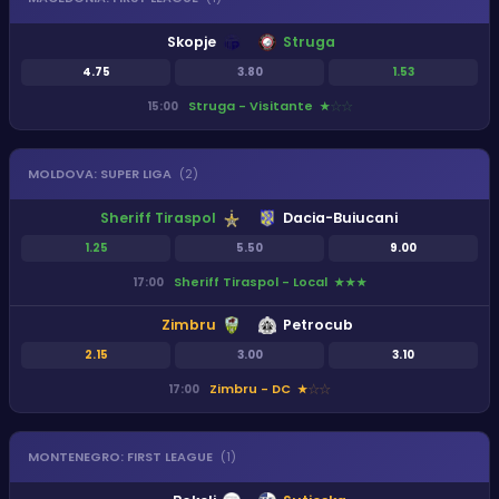
Skopje
Struga
4.75
3.80
1.53
Struga - Visitante
15:00
★
★
★
MOLDOVA
:
SUPER LIGA
(
2
)
Sheriff Tiraspol
Dacia-Buiucani
1.25
5.50
9.00
Sheriff Tiraspol - Local
17:00
★
★
★
Zimbru
Petrocub
2.15
3.00
3.10
Zimbru - DC
17:00
★
★
★
MONTENEGRO
:
FIRST LEAGUE
(
1
)