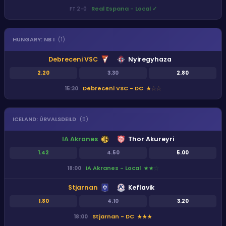
Real Espana - Local
✓
FT
2
-
0
HUNGARY
:
NB I
(
1
)
Debreceni VSC
Nyiregyhaza
2.20
3.30
2.80
Debreceni VSC - DC
15:30
★
★
★
ICELAND
:
ÚRVALSDEILD
(
5
)
IA Akranes
Thor Akureyri
1.42
4.50
5.00
IA Akranes - Local
18:00
★
★
★
Stjarnan
Keflavik
1.80
4.10
3.20
Stjarnan - DC
18:00
★
★
★