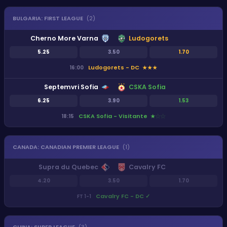
BULGARIA
:
FIRST LEAGUE
(
2
)
Cherno More Varna
Ludogorets
5.25
3.50
1.70
Ludogorets - DC
16:00
★
★
★
Septemvri Sofia
CSKA Sofia
6.25
3.90
1.53
CSKA Sofia - Visitante
18:15
★
★
★
CANADA
:
CANADIAN PREMIER LEAGUE
(
1
)
Supra du Quebec
Cavalry FC
4.20
3.50
1.70
Cavalry FC - DC
✓
FT
1
-
1