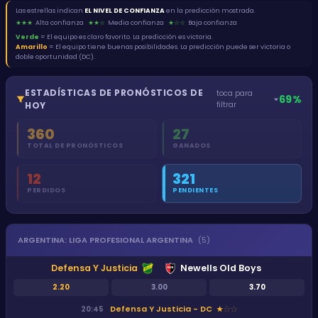
Las estrellas indican
EL NIVEL DE CONFIANZA
en la predicción mostrada.
★★★
Alta confianza
★★☆
Media confianza
★☆☆
Baja confianza
Verde
= El equipo es claro favorito. La predicción es victoria.
Amarillo
= El equipo tiene buenas posibilidades. La predicción puede ser victoria o
doble oportunidad (DC).
ESTADÍSTICAS DE PRONÓSTICOS DE
toca para
69
%
HOY
filtrar
360
27
TOTAL DE PRONÓSTICOS
GANADOS
12
321
PERDIDOS
PENDIENTES
ARGENTINA
:
LIGA PROFESIONAL ARGENTINA
(
5
)
Defensa Y Justicia
Newells Old Boys
2.20
3.00
3.70
Defensa Y Justicia - DC
20:45
★
★
★