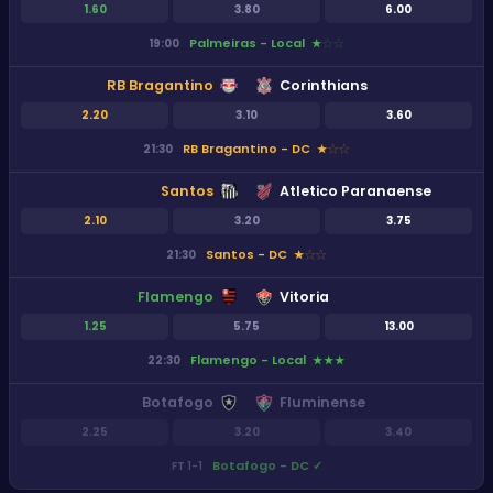
1.60
3.80
6.00
Palmeiras - Local
19:00
★
★
★
RB Bragantino
Corinthians
2.20
3.10
3.60
RB Bragantino - DC
21:30
★
★
★
Santos
Atletico Paranaense
2.10
3.20
3.75
Santos - DC
21:30
★
★
★
Flamengo
Vitoria
1.25
5.75
13.00
Flamengo - Local
22:30
★
★
★
Botafogo
Fluminense
2.25
3.20
3.40
Botafogo - DC
✓
FT
1
-
1