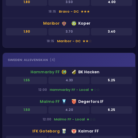
1.80
3.50
4.00
Bravo - DC
18:15
★
★
★
Maribor
Koper
1.90
3.70
3.40
Maribor - DC
18:15
★
★
★
SWEDEN
:
ALLSVENSKAN
(
4
)
Hammarby FF
BK Hacken
1.55
4.33
5.25
Hammarby FF - Local
12:00
★
★
★
Malmo FF
Degerfors IF
1.50
4.20
6.25
Malmo FF - Local
12:00
★
★
★
IFK Goteborg
Kalmar FF