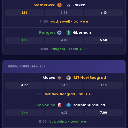
Motherwell
Falkirk
1.83
3.75
4.10
Motherwell - DC
14:00
★
★
★
Rangers
Hibernian
1.53
4.33
5.50
Rangers - Local
15:00
★
★
★
SERBIA
:
SUPER LIGA
(
3
)
Macva
IMT Novi Beograd
4.00
3.40
1.90
IMT Novi Beograd - DC
18:00
★
★
★
Vojvodina
Radnik Surdulica
1.44
4.33
7.00
Vojvodina - Local
18:00
★
★
★