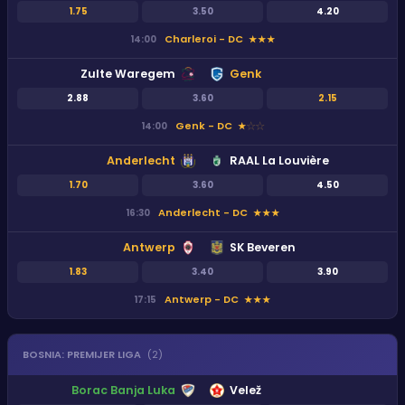
1.75
3.50
4.20
Charleroi - DC
14:00
★
★
★
Zulte Waregem
Genk
2.88
3.60
2.15
Genk - DC
14:00
★
★
★
Anderlecht
RAAL La Louvière
1.70
3.60
4.50
Anderlecht - DC
16:30
★
★
★
Antwerp
SK Beveren
1.83
3.40
3.90
Antwerp - DC
17:15
★
★
★
BOSNIA
:
PREMIJER LIGA
(
2
)
Borac Banja Luka
Velež