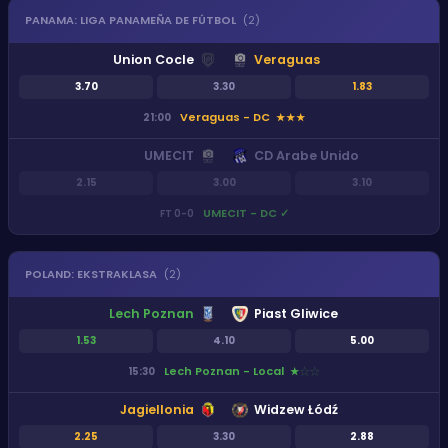
PANAMA
:
LIGA PANAMEÑA DE FÚTBOL
(
2
)
Union Cocle
Veraguas
3.70
3.30
1.83
Veraguas - DC
21:00
★
★
★
UMECIT
CD Arabe Unido
2.15
3.00
3.10
UMECIT - DC
✓
FT
0
-
0
POLAND
:
EKSTRAKLASA
(
2
)
Lech Poznan
Piast Gliwice
1.53
4.10
5.00
Lech Poznan - Local
15:30
★
★
★
Jagiellonia
Widzew Łódź
2.25
3.30
2.88