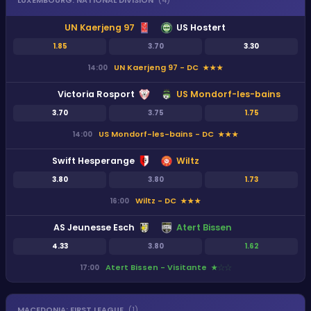
LUXEMBOURG
:
NATIONAL DIVISION
(
4
)
UN Kaerjeng 97
US Hostert
1.85
3.70
3.30
UN Kaerjeng 97 - DC
14:00
★
★
★
Victoria Rosport
US Mondorf-les-bains
3.70
3.75
1.75
US Mondorf-les-bains - DC
14:00
★
★
★
Swift Hesperange
Wiltz
3.80
3.80
1.73
Wiltz - DC
16:00
★
★
★
AS Jeunesse Esch
Atert Bissen
4.33
3.80
1.62
Atert Bissen - Visitante
17:00
★
★
★
MACEDONIA
:
FIRST LEAGUE
(
1
)