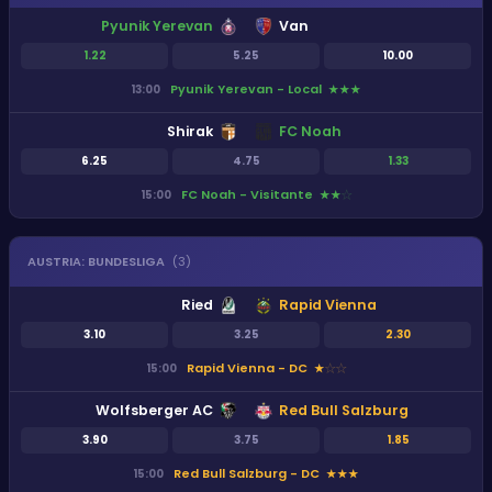
Pyunik Yerevan
Van
1.22
5.25
10.00
Pyunik Yerevan - Local
13:00
★
★
★
Shirak
FC Noah
6.25
4.75
1.33
FC Noah - Visitante
15:00
★
★
★
AUSTRIA
:
BUNDESLIGA
(
3
)
Ried
Rapid Vienna
3.10
3.25
2.30
Rapid Vienna - DC
15:00
★
★
★
Wolfsberger AC
Red Bull Salzburg
3.90
3.75
1.85
Red Bull Salzburg - DC
15:00
★
★
★