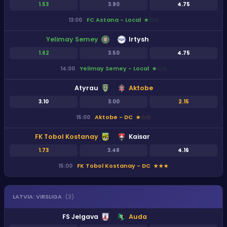
1.53
3.90
4.75
FC Astana - Local
13:00
★
★
★
Yelimay Semey
Irtysh
1.62
3.50
4.75
Yelimay Semey - Local
14:00
★
★
★
Atyrau
Aktobe
3.10
3.00
2.15
Aktobe - DC
15:00
★
★
★
FK Tobol Kostanay
Kaisar
1.73
3.48
4.16
FK Tobol Kostanay - DC
15:00
★
★
★
LATVIA
:
VIRSLIGA
(
3
)
FS Jelgava
Auda