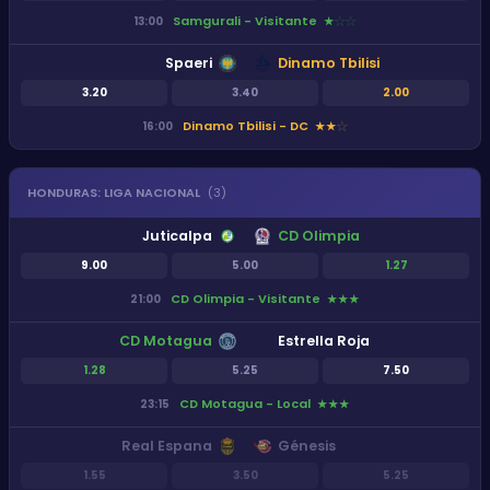
Samgurali - Visitante
13:00
★
★
★
Spaeri
Dinamo Tbilisi
3.20
3.40
2.00
Dinamo Tbilisi - DC
16:00
★
★
★
HONDURAS
:
LIGA NACIONAL
(
3
)
Juticalpa
CD Olimpia
9.00
5.00
1.27
CD Olimpia - Visitante
21:00
★
★
★
CD Motagua
Estrella Roja
1.28
5.25
7.50
CD Motagua - Local
23:15
★
★
★
Real Espana
Génesis
1.55
3.50
5.25