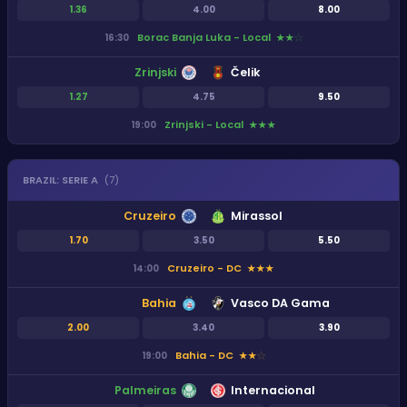
1.36
4.00
8.00
Borac Banja Luka - Local
16:30
★
★
★
Zrinjski
Čelik
1.27
4.75
9.50
Zrinjski - Local
19:00
★
★
★
BRAZIL
:
SERIE A
(
7
)
Cruzeiro
Mirassol
1.70
3.50
5.50
Cruzeiro - DC
14:00
★
★
★
Bahia
Vasco DA Gama
2.00
3.40
3.90
Bahia - DC
19:00
★
★
★
Palmeiras
Internacional