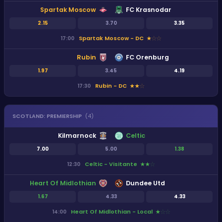
Spartak Moscow
FC Krasnodar
2.15
3.70
3.35
Spartak Moscow - DC
17:00
★
★
★
Rubin
FC Orenburg
1.97
3.45
4.19
Rubin - DC
17:30
★
★
★
SCOTLAND
:
PREMIERSHIP
(
4
)
Kilmarnock
Celtic
7.00
5.00
1.38
Celtic - Visitante
12:30
★
★
★
Heart Of Midlothian
Dundee Utd
1.67
4.33
4.33
Heart Of Midlothian - Local
14:00
★
★
★