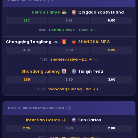
CHINA
:
SUPER LEAGUE
(
3
)
Henan Jianye
Qingdao Youth Island
1.67
3.75
5.00
Henan Jianye - Local
11:00
★
★
★
Chongqing Tongliang Long
SHANGHAI SIPG
3.10
3.50
2.20
SHANGHAI SIPG - DC
11:35
★
★
★
Shandong Luneng
Tianjin Teda
1.90
3.80
3.60
Shandong Luneng - DC
12:00
★
★
★
COSTA-RICA
:
PRIMERA DIVISIÓN
(
3
)
Inter San Carlos
San Carlos
2.25
3.20
2.88
Inter San Carlos - DC
21:00
★
★
★