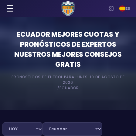
☰
ES
ECUADOR
MEJORES CUOTAS Y
PRONÓSTICOS DE EXPERTOS
NUESTROS MEJORES CONSEJOS
GRATIS
PRONÓSTICOS DE FÚTBOL PARA
LUNES, 10 DE AGOSTO DE
2026
/
ECUADOR