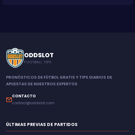
ODDSLOT
FOOTBALL TIPS
PRONÓSTICOS DE FÚTBOL GRATIS Y TIPS DIARIOS DE
APUESTAS DE NUESTROS EXPERTOS
CONTACTO
contact@oddslot.com
ÚLTIMAS PREVIAS DE PARTIDOS