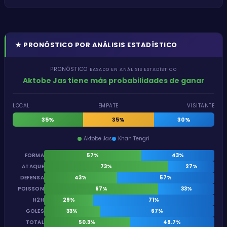
★
PRONÓSTICO POR ANÁLISIS ESTADÍSTICO
PRONÓSTICO
BASADO EN ANÁLISIS ESTADÍSTICO
Aktobe Jas tiene más probabilidades de ganar
LOCAL
EMPATE
VISITANTE
35%
35%
30%
Aktobe Jas
Khan Tengri
FORMA
57%
43%
ATAQUE
73%
27%
DEFENSA
43%
57%
POISSON
67%
33%
H2H
29%
71%
GOLES
33%
67%
TOTAL
50.3%
49.7%