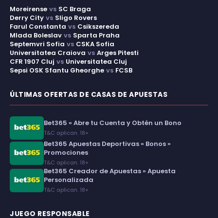
Moreirense
vs
SC Braga
Derry City
vs
Sligo Rovers
Farul Constanta
vs
Csikszereda
Mlada Boleslav
vs
Sparta Praha
Septemvri Sofia
vs
CSKA Sofia
Universitatea Craiova
vs
Arges Pitesti
CFR 1907 Cluj
vs
Universitatea Cluj
Sepsi OSK Sfantu Gheorghe
vs
FCSB
ÚLTIMAS OFERTAS DE CASAS DE APUESTAS
Bet365 » Abre tu Cuenta y Obtén un Bono
T&C aplican. 18+
Bet365 Apuestas Deportivas » Bonos »
Promociones
T&C aplican. 18+
Bet365 Creador de Apuestas » Apuesta
Personalizada
T&C aplican. 18+
JUEGO RESPONSABLE