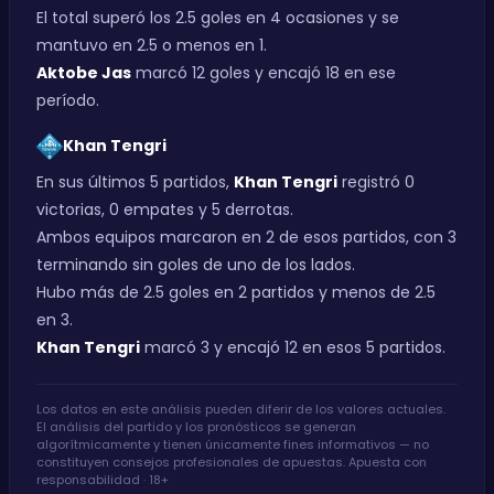
El total superó los 2.5 goles en
4
ocasiones
y se
mantuvo en 2.5 o menos en
1
.
Aktobe Jas
marcó
12
goles y encajó
18
en ese
período.
Khan Tengri
En sus últimos
5
partidos,
Khan Tengri
registró
0
victorias
,
0
empates
y
5
derrotas
.
Ambos equipos marcaron en
2
de esos partidos, con
3
terminando sin goles de uno de los lados.
Hubo más de 2.5 goles en
2
partidos
y menos de 2.5
en
3
.
Khan Tengri
marcó
3
y encajó
12
en esos
5
partidos.
Los datos en este análisis pueden diferir de los valores actuales.
El análisis del partido y los pronósticos se generan
algorítmicamente y tienen únicamente fines informativos — no
constituyen consejos profesionales de apuestas. Apuesta con
responsabilidad · 18+