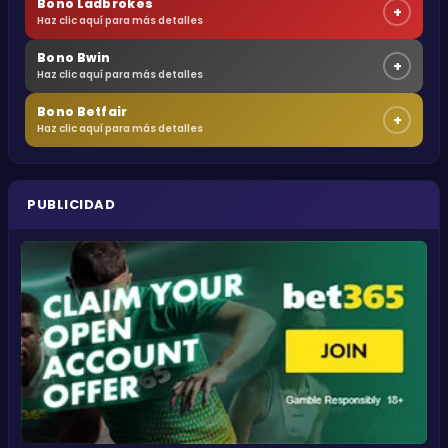
Bono Ladbrokes
+
Haz clic aquí para más detalles
Bono Bwin
+
Haz clic aquí para más detalles
Bono Betfair
+
Haz clic aquí para más detalles
PUBLICIDAD