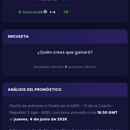
⚽
R. Havranek
79'
1-0
ENCUESTA
¿Quién crees que ganará?
Encuesta cerrada.
0
usuarios votaron.
ANÁLISIS DEL PRONÓSTICO
Hlučín
se enfrenta a
Vsetín
en la MSFL - 31
de la
Czech-
Republic
3. liga - MSFL
, con inicio previsto a las
16:30
GMT
el
jueves, 4 de junio de 2026
.