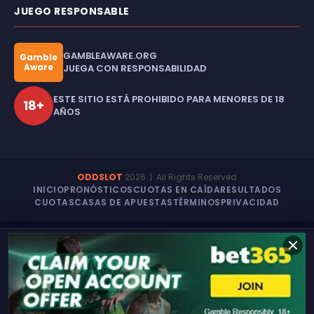
JUEGO RESPONSABLE
GAMBLEAWARE.ORG
Gamble
Aware
JUEGA CON RESPONSABILIDAD
ESTE SITIO ESTÁ PROHIBIDO PARA MENORES DE 18
18+
AÑOS
ODDSLOT
2026
| All Rights Reserved
INICIO
PRONÓSTICOS
CUOTAS EN CAÍDA
RESULTADOS
CUOTAS
CASAS DE APUESTAS
TÉRMINOS
PRIVACIDAD