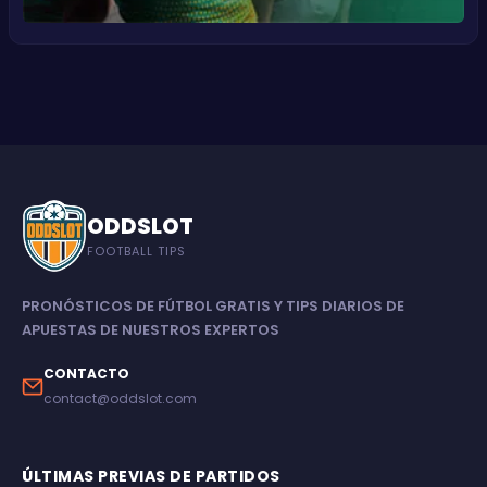
ODDSLOT
FOOTBALL TIPS
PRONÓSTICOS DE FÚTBOL GRATIS Y TIPS DIARIOS DE
APUESTAS DE NUESTROS EXPERTOS
CONTACTO
contact@oddslot.com
ÚLTIMAS PREVIAS DE PARTIDOS