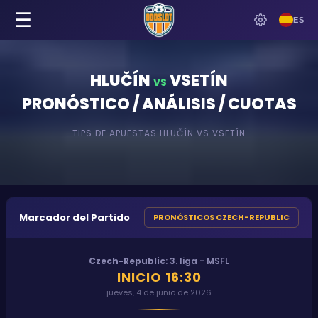
☰
ES
HLUČÍN
VSETÍN
VS
PRONÓSTICO / ANÁLISIS / CUOTAS
TIPS DE APUESTAS
HLUČÍN
VS
VSETÍN
Marcador del Partido
PRONÓSTICOS CZECH-REPUBLIC
Czech-Republic
:
3. liga - MSFL
INICIO
16:30
jueves, 4 de junio de 2026