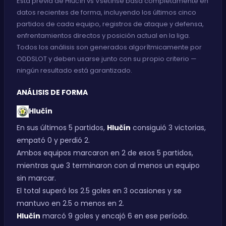
Esta previa de
Hlučín
vs
Vsetín
se basa completamente en
datos recientes de forma, incluyendo los últimos cinco
partidos de cada equipo, registros de ataque y defensa,
enfrentamientos directos y posición actual en la liga.
Todos los análisis son generados algorítmicamente por
ODDSLOT y deben usarse junto con su propio criterio —
ningún resultado está garantizado.
ANÁLISIS DE FORMA
Hlučín
En sus últimos
5
partidos,
Hlučín
consiguió
3
victorias
,
empató
0
y perdió
2
.
Ambos equipos marcaron en
2
de esos
5
partidos,
mientras que
3
terminaron con al menos un equipo
sin marcar.
El total superó los 2.5 goles en
3
ocasiones
y se
mantuvo en 2.5 o menos en
2
.
Hlučín
marcó
9
goles y encajó
6
en ese período.