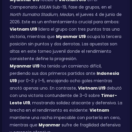
Campeonato ASEAN Sub-19, fase de grupos, en el
North Sumatra Stadium, Medan
, el jueves 4 de junio de
2026. Este es un enfrentamiento crucial para ambos:
Vietnam U19
lidera el grupo con tres puntos tras una
victoria, mientras que
Myanmar U19
ocupa la tercera
posición sin puntos y dos derrotas. Las apuestas son
altas en este torneo juvenil donde el rendimiento
consistente define la progresión.
Myanmar U19
ha tenido un comienzo difícil,
perdiendo sus dos primeros partidos ante
Indonesia
U19
por 0–3 y 1–5, encajando ocho goles mientras
anotó apenas uno. En contraste,
Vietnam U19
debutó
con una victoria contundente de 3–0 sobre
Timor-
Leste U19
, mostrando solidez atacante y defensiva. La
brecha en el rendimiento es evidente:
Vietnam
mantiene una racha impecable con portería en cero,
mientras que
Myanmar
sufre de fragilidad defensiva