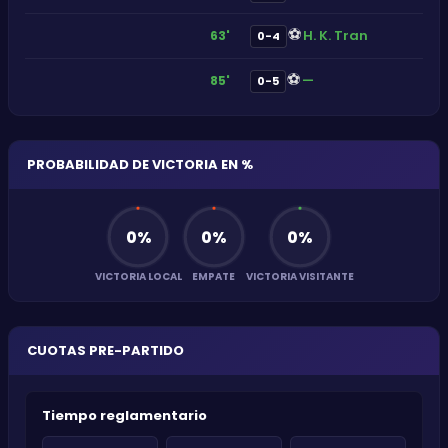
⚽
H. K. Tran
63'
0-4
⚽
—
85'
0-5
PROBABILIDAD DE VICTORIA EN %
0
%
0
%
0
%
VICTORIA LOCAL
EMPATE
VICTORIA VISITANTE
CUOTAS PRE-PARTIDO
Tiempo reglamentario