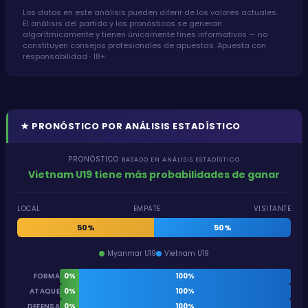
Los datos en este análisis pueden diferir de los valores actuales.
El análisis del partido y los pronósticos se generan
algorítmicamente y tienen únicamente fines informativos — no
constituyen consejos profesionales de apuestas. Apuesta con
responsabilidad · 18+
★
PRONÓSTICO POR ANÁLISIS ESTADÍSTICO
PRONÓSTICO
BASADO EN ANÁLISIS ESTADÍSTICO
Vietnam U19 tiene más probabilidades de ganar
LOCAL
EMPATE
VISITANTE
0%
50%
50%
Myanmar U19
Vietnam U19
FORMA
0%
100%
ATAQUE
0%
100%
DEFENSA
0%
100%