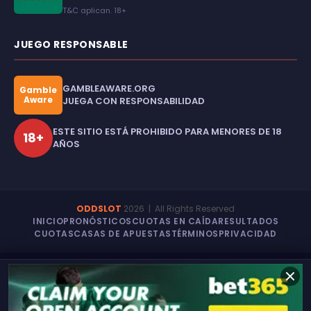
T&C aplican. 18+
JUEGO RESPONSABLE
GAMBLEAWARE.ORG
Gamble
Aware
JUEGA CON RESPONSABILIDAD
ESTE SITIO ESTÁ PROHIBIDO PARA MENORES DE 18
18+
AÑOS
ODDSLOT
2026
| All Rights Reserved
INICIO
PRONÓSTICOS
CUOTAS EN CAÍDA
RESULTADOS
CUOTAS
CASAS DE APUESTAS
TÉRMINOS
PRIVACIDAD