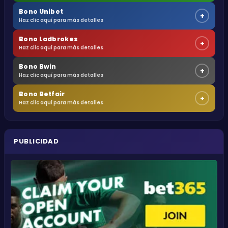
Bono Unibet
+
Haz clic aquí para más detalles
Bono Ladbrokes
+
Haz clic aquí para más detalles
Bono Bwin
+
Haz clic aquí para más detalles
Bono Betfair
+
Haz clic aquí para más detalles
PUBLICIDAD