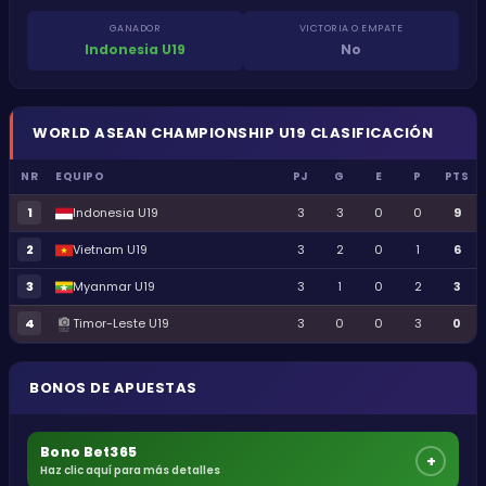
GANADOR
VICTORIA O EMPATE
Indonesia U19
No
WORLD
ASEAN CHAMPIONSHIP U19
CLASIFICACIÓN
NR
EQUIPO
PJ
G
E
P
PTS
1
Indonesia U19
3
3
0
0
9
2
Vietnam U19
3
2
0
1
6
3
Myanmar U19
3
1
0
2
3
4
Timor-Leste U19
3
0
0
3
0
BONOS DE APUESTAS
Bono Bet365
+
Haz clic aquí para más detalles