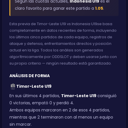
Según las cuotas actuales,
Indonesia U19
es el
claro favorito para ganar este partido a
1.05
.
Esta previa de
Timor-Leste U19
vs
Indonesia U19
se basa
completamente en datos recientes de forma, incluyendo
los últimos cinco partidos de cada equipo, registros de
ataque y defensa, enfrentamientos directos y posición
actual en la liga. Todos los análisis son generados
algorítmicamente por ODDSLOT y deben usarse junto con
su propio criterio — ningún resultado está garantizado.
ANÁLISIS DE FORMA
Timor-Leste U19
En sus últimos
4
partidos,
Timor-Leste U19
consiguió
0
victorias
, empató
0
y perdió
4
.
Ambos equipos marcaron en
2
de esos
4
partidos,
mientras que
2
terminaron con al menos un equipo
sin marcar.