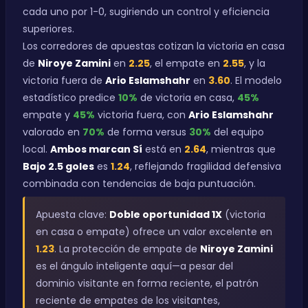
cada uno por 1-0, sugiriendo un control y eficiencia
superiores.
Los corredores de apuestas cotizan la victoria en casa
de
Niroye Zamini
en
2.25
, el empate en
2.55
, y la
victoria fuera de
Ario Eslamshahr
en
3.60
. El modelo
estadístico predice
10%
de victoria en casa,
45%
empate y
45%
victoria fuera, con
Ario Eslamshahr
valorado en
70%
de forma versus
30%
del equipo
local.
Ambos marcan Sí
está en
2.64
, mientras que
Bajo 2.5 goles
es
1.24
, reflejando fragilidad defensiva
combinada con tendencias de baja puntuación.
Apuesta clave:
Doble oportunidad 1X
(victoria
en casa o empate) ofrece un valor excelente en
1.23
. La protección de empate de
Niroye Zamini
es el ángulo inteligente aquí—a pesar del
dominio visitante en forma reciente, el patrón
reciente de empates de los visitantes,