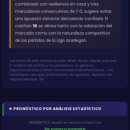
combinado con resiliencia en casa y tres
marcadores consecutivos de 1-0, sugiere evitar
una apuesta visitante demasiado confiada. El
colchón
1X
se alinea tanto con la valoración del
mercado como con la naturaleza competitiva
de los partidos de la Liga Azadegan.
Los datos en este análisis pueden diferir de los valores actuales.
El análisis del partido y los pronósticos se generan
algorítmicamente y tienen únicamente fines informativos — no
constituyen consejos profesionales de apuestas. Apuesta con
responsabilidad · 18+
★
PRONÓSTICO POR ANÁLISIS ESTADÍSTICO
PRONÓSTICO
BASADO EN ANÁLISIS ESTADÍSTICO
Se espera empate