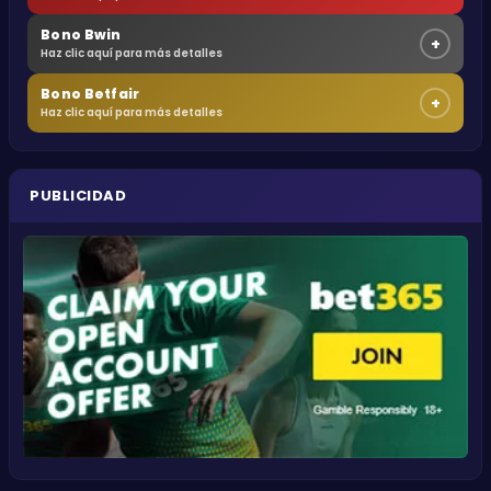
Bono Bwin
+
Haz clic aquí para más detalles
Bono Betfair
+
Haz clic aquí para más detalles
PUBLICIDAD