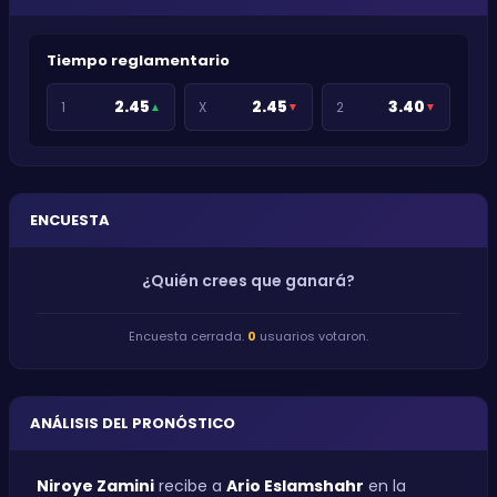
Tiempo reglamentario
2.45
2.45
3.40
1
X
2
▲
▼
▼
ENCUESTA
¿Quién crees que ganará?
Encuesta cerrada.
0
usuarios votaron.
ANÁLISIS DEL PRONÓSTICO
Niroye Zamini
recibe a
Ario Eslamshahr
en la