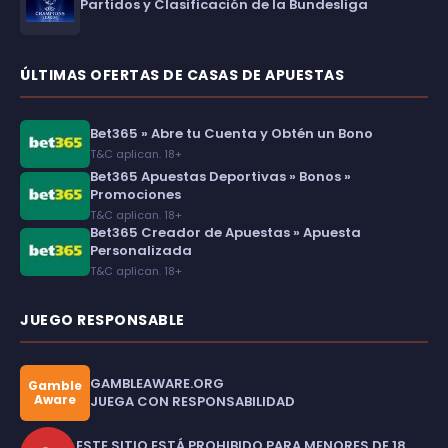
Partidos y Clasificación de la Bundesliga
ÚLTIMAS OFERTAS DE CASAS DE APUESTAS
Bet365 » Abre tu Cuenta y Obtén un Bono
T&C aplican. 18+
Bet365 Apuestas Deportivas » Bonos »
Promociones
T&C aplican. 18+
Bet365 Creador de Apuestas » Apuesta
Personalizada
T&C aplican. 18+
JUEGO RESPONSABLE
GAMBLEAWARE.ORG
Gamble
Aware
JUEGA CON RESPONSABILIDAD
ESTE SITIO ESTÁ PROHIBIDO PARA MENORES DE 18