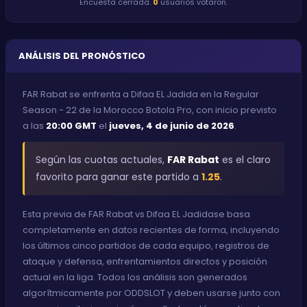
Encuesta cerrada.
0
usuarios votaron.
ANÁLISIS DEL PRONÓSTICO
FAR Rabat
se enfrenta a
Difaa EL Jadida
en la Regular
Season - 22
de la
Morocco
Botola Pro
, con inicio previsto
a las
20:00
GMT
el
jueves, 4 de junio de 2026
.
Según las cuotas actuales,
FAR Rabat
es el claro
favorito para ganar este partido a
1.25
.
Esta previa de
FAR Rabat
vs
Difaa EL Jadida
se basa
completamente en datos recientes de forma, incluyendo
los últimos cinco partidos de cada equipo, registros de
ataque y defensa, enfrentamientos directos y posición
actual en la liga. Todos los análisis son generados
algorítmicamente por ODDSLOT y deben usarse junto con