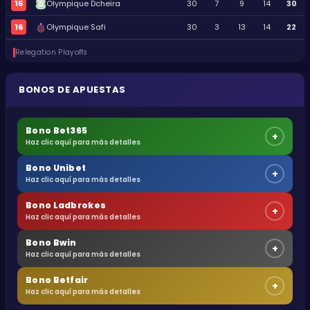
15
Olympique Dcheïra
30
7
9
14
30
16
Olympique Safi
30
3
13
14
22
Relegation Playoffs
BONOS DE APUESTAS
Bono Bet365
+
Haz clic aquí para más detalles
Bono Unibet
+
Haz clic aquí para más detalles
Bono Ladbrokes
+
Haz clic aquí para más detalles
Bono Bwin
+
Haz clic aquí para más detalles
Bono Betfair
+
Haz clic aquí para más detalles