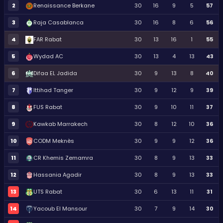
2
Renaissance Berkane
30
16
9
5
57
3
Raja Casablanca
30
16
8
6
56
4
FAR Rabat
30
13
16
1
55
5
Wydad AC
30
13
4
13
43
6
Difaa EL Jadida
30
9
13
8
40
7
Ittihad Tanger
30
9
12
9
39
8
FUS Rabat
30
9
10
11
37
9
Kawkab Marrakech
30
8
12
10
36
10
CODM Meknès
30
9
9
12
36
11
CR Khemis Zemamra
30
8
9
13
33
12
Hassania Agadir
30
8
9
13
33
13
UTS Rabat
30
6
13
11
31
14
Yacoub El Mansour
30
7
9
14
30