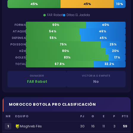
45%
45%
10%
FAR Rabat
Difaa EL Jadida
FORMA
60%
40%
ATAQUE
54%
46%
DEFENSA
55%
45%
POISSON
75%
25%
H2H
80%
20%
GOLES
83%
17%
TOTAL
67.8%
32.2%
GANADOR
VICTORIA O EMPATE
FAR Rabat
No
MOROCCO
BOTOLA PRO
CLASIFICACIÓN
NR
EQUIPO
PJ
G
E
P
PTS
1
Maghreb Fès
30
16
11
3
59