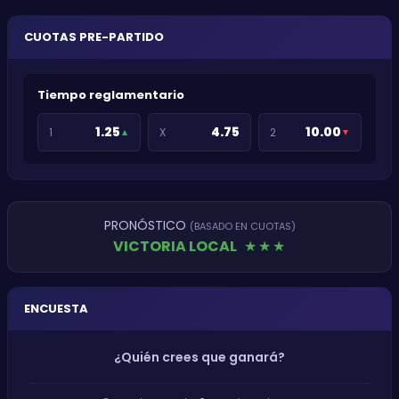
CUOTAS PRE-PARTIDO
Tiempo reglamentario
1.25
4.75
10.00
1
X
2
▲
▼
PRONÓSTICO
(BASADO EN CUOTAS)
VICTORIA LOCAL
★
★
★
ENCUESTA
¿Quién crees que ganará?