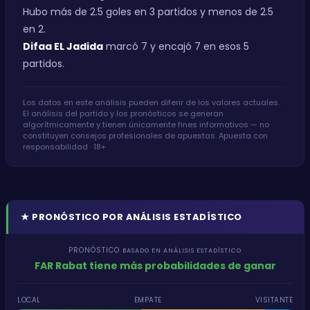
Hubo más de 2.5 goles en
3
partidos
y menos de 2.5
en
2
.
Difaa EL Jadida
marcó
7
y encajó
7
en esos
5
partidos.
Los datos en este análisis pueden diferir de los valores actuales.
El análisis del partido y los pronósticos se generan
algorítmicamente y tienen únicamente fines informativos — no
constituyen consejos profesionales de apuestas. Apuesta con
responsabilidad · 18+
★
PRONÓSTICO POR ANÁLISIS ESTADÍSTICO
PRONÓSTICO
BASADO EN ANÁLISIS ESTADÍSTICO
FAR Rabat tiene más probabilidades de ganar
LOCAL
EMPATE
VISITANTE