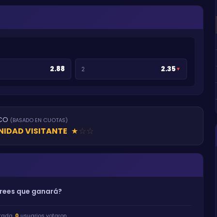
2.88
2.35
2
▼
CO
(BASADO EN CUOTAS)
IDAD VISITANTE
★
★
★
rees que ganará?
rada.
0
usuarios votaron.