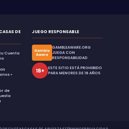
 CASAS DE
JUEGO RESPONSABLE
GAMBLEAWARE.ORG
Gamble
JUEGA CON
 tu Cuenta
Aware
RESPONSABILIDAD
no
ESTE SITIO ESTÁ PROHIBIDO
tas
18+
PARA MENORES DE 18 AÑOS
Bonos »
or de
uesta
a
ADOS
CUOTAS
CASAS DE APUESTAS
TÉRMINOS
PRIVACIDAD