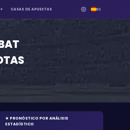
▾
CASAS DE APUESTAS
ES
BAT
UOTAS
★
PRONÓSTICO POR ANÁLISIS
ESTADÍSTICO