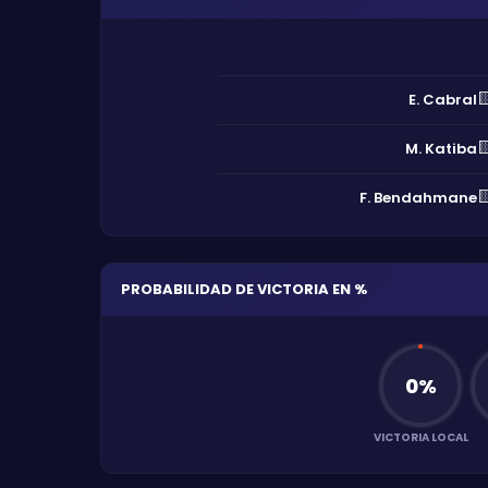

E. Cabral

M. Katiba

F. Bendahmane
PROBABILIDAD DE VICTORIA EN %
0
%
VICTORIA LOCAL