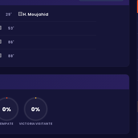
🟨
H. Moujahid
29'

53'

86'

88'
0
%
0
%
EMPATE
VICTORIA VISITANTE