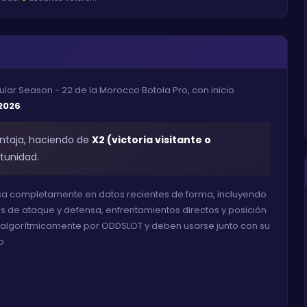
ular Season - 22
de la
Morocco
Botola Pro
, con inicio
 2026
.
ntaja, haciendo de
X2 (victoria visitante o
tunidad.
sa completamente en datos recientes de forma, incluyendo
os de ataque y defensa, enfrentamientos directos y posición
os algorítmicamente por ODDSLOT y deben usarse junto con su
o.