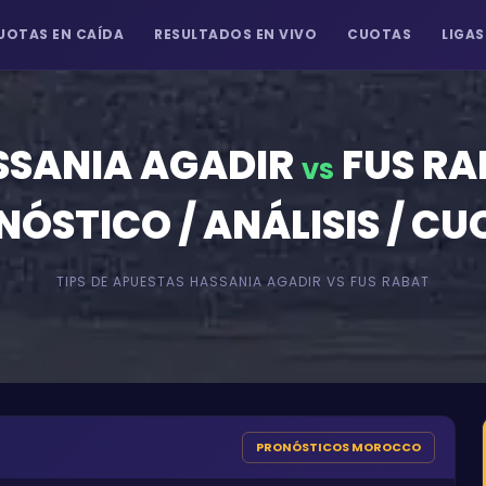
UOTAS EN CAÍDA
RESULTADOS EN VIVO
CUOTAS
LIGAS
SSANIA AGADIR
FUS RA
VS
ÓSTICO / ANÁLISIS / C
TIPS DE APUESTAS
HASSANIA AGADIR
VS
FUS RABAT
PRONÓSTICOS MOROCCO