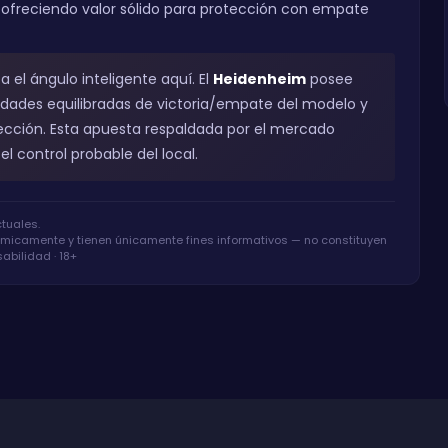
, ofreciendo valor sólido para protección con empate
 el ángulo inteligente aquí. El
Heidenheim
posee
lidades equilibradas de victoria/empate del modelo y
tección. Esta apuesta respaldada por el mercado
l control probable del local.
ctuales.
rítmicamente y tienen únicamente fines informativos — no constituyen
abilidad · 18+