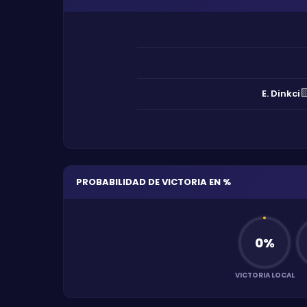

E. Dinkci
PROBABILIDAD DE VICTORIA EN %
0
%
VICTORIA LOCAL