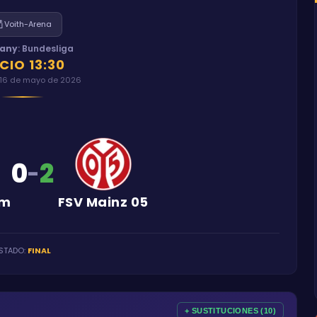

Voith-Arena
any
:
Bundesliga
ICIO
13:30
 16 de mayo de 2026
0
2
-
im
FSV Mainz 05
STADO
:
FINAL
+ SUSTITUCIONES (10)