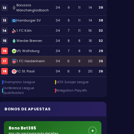
Borussia
34
9
11
14
38
12
Mönchengladbach
13
Hamburger SV
34
9
11
14
38
14
1. FC Köln
34
7
11
16
32
15
Werder Bremen
34
8
8
18
32
16
VfL Wolfsburg
34
7
8
19
29
17
1. FC Heidenheim
34
6
8
20
26
18
FC St. Pauli
34
6
8
20
26
Champions League
UEFA Europa League
Conference League
Relegation Playoffs
Qualification
BONOS DE APUESTAS
Bono Bet365
+
Haz clic aquí para más detalles