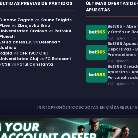
ÚLTIMAS PREVIAS DE PARTIDOS
ÚLTIMAS OFERTAS DE
APUESTAS
Dinamo Zagreb
vs
Kauno Žalgiris
Plzen
vs
Zbrojovka Brno
Bet365 » Abre
Universitatea Craiova
vs
Petrolul
y Obtén un Bo
Ploiesti
T&C aplican. 18+
Estudiantes L.P.
vs
Defensa Y
Bet365 Apues
Justicia
Deportivas » 
Rapid
vs
CFR 1907 Cluj
Promociones
Universitatea Cluj
vs
FC Botosani
T&C aplican. 18+
FCSB
vs
Farul Constanta
Bet365 Cread
Apuestas » Ap
Personalizad
T&C aplican. 18+
INICIO
PRONÓSTICOS
CUOTAS EN CAÍDA
RESULT