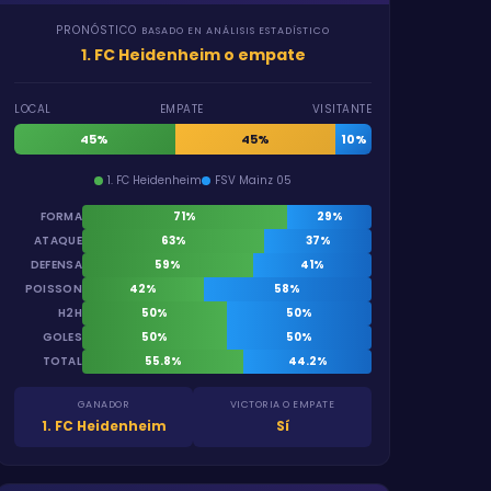
PRONÓSTICO
BASADO EN ANÁLISIS ESTADÍSTICO
1. FC Heidenheim o empate
LOCAL
EMPATE
VISITANTE
45%
45%
10%
1. FC Heidenheim
FSV Mainz 05
FORMA
71%
29%
ATAQUE
63%
37%
DEFENSA
59%
41%
POISSON
42%
58%
H2H
50%
50%
GOLES
50%
50%
TOTAL
55.8%
44.2%
GANADOR
VICTORIA O EMPATE
1. FC Heidenheim
Sí