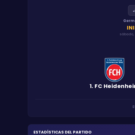

Germ
IN
sábado,
1. FC Heidenhe
E
ESTADÍSTICAS DEL PARTIDO