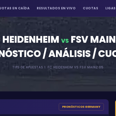
UOTAS EN CAÍDA
RESULTADOS EN VIVO
CUOTAS
LIGAS
FC HEIDENHEIM
FSV MAIN
VS
ÓSTICO / ANÁLISIS / C
TIPS DE APUESTAS
1. FC HEIDENHEIM
VS
FSV MAINZ 05
PRONÓSTICOS GERMANY