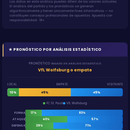
Los datos en este análisis pueden diferir de los valores actuales.
El análisis del partido y los pronósticos se generan
algorítmicamente y tienen únicamente fines informativos — no
constituyen consejos profesionales de apuestas. Apuesta con
responsabilidad · 18+
★
PRONÓSTICO POR ANÁLISIS ESTADÍSTICO
PRONÓSTICO
BASADO EN ANÁLISIS ESTADÍSTICO
VfL Wolfsburg o empate
LOCAL
EMPATE
VISITANTE
10%
45%
45%
FC St. Pauli
VfL Wolfsburg
FORMA
17%
83%
ATAQUE
43%
57%
DEFENSA
29%
71%