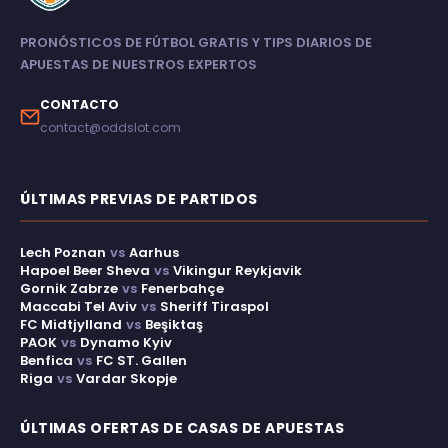
PRONÓSTICOS DE FÚTBOL GRATIS Y TIPS DIARIOS DE
APUESTAS DE NUESTROS EXPERTOS
CONTACTO
contact@oddslot.com
ÚLTIMAS PREVIAS DE PARTIDOS
Lech Poznan
vs
Aarhus
Hapoel Beer Sheva
vs
Vikingur Reykjavik
Gornik Zabrze
vs
Fenerbahçe
Maccabi Tel Aviv
vs
Sheriff Tiraspol
FC Midtjylland
vs
Beşiktaş
PAOK
vs
Dynamo Kyiv
Benfica
vs
FC ST. Gallen
Riga
vs
Vardar Skopje
ÚLTIMAS OFERTAS DE CASAS DE APUESTAS