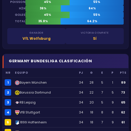
POISSON
45%
55%
H2H
36%
64%
GOLES
45%
55%
TOTAL
35.8%
64.2%
GANADOR
VICTORIA O EMPATE
VfL Wolfsburg
Sí
GERMANY
BUNDESLIGA
CLASIFICACIÓN
NR
EQUIPO
PJ
G
E
P
PTS
1
Bayern München
34
28
5
1
89
2
Borussia Dortmund
34
22
7
5
73
3
RB Leipzig
34
20
5
9
65
4
VfB Stuttgart
34
18
8
8
62
5
1899 Hoffenheim
34
18
7
9
61