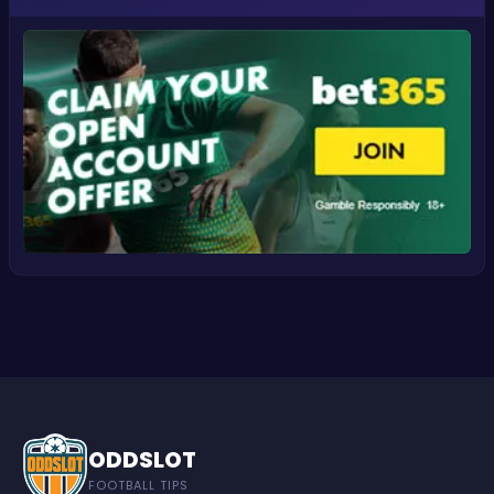
ODDSLOT
FOOTBALL TIPS