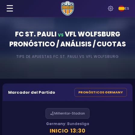
☰
ES
FC ST. PAULI
VFL WOLFSBURG
VS
PRONÓSTICO / ANÁLISIS / CUOTAS
TIPS DE APUESTAS
FC ST. PAULI
VS
VFL WOLFSBURG
Marcador del Partido
PRONÓSTICOS GERMANY
🏏
Millerntor-Stadion
Germany
:
Bundesliga
INICIO
13:30