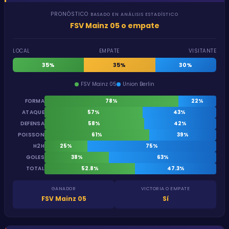
PRONÓSTICO
BASADO EN ANÁLISIS ESTADÍSTICO
FSV Mainz 05 o empate
LOCAL
EMPATE
VISITANTE
35%
35%
30%
FSV Mainz 05
Union Berlin
FORMA
78%
22%
ATAQUE
57%
43%
DEFENSA
58%
42%
POISSON
61%
39%
H2H
25%
75%
GOLES
38%
63%
TOTAL
52.8%
47.3%
GANADOR
VICTORIA O EMPATE
FSV Mainz 05
Sí