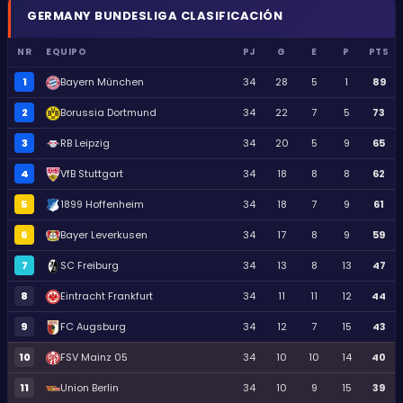
GERMANY
BUNDESLIGA
CLASIFICACIÓN
NR
EQUIPO
PJ
G
E
P
PTS
1
Bayern München
34
28
5
1
89
2
Borussia Dortmund
34
22
7
5
73
3
RB Leipzig
34
20
5
9
65
4
VfB Stuttgart
34
18
8
8
62
5
1899 Hoffenheim
34
18
7
9
61
6
Bayer Leverkusen
34
17
8
9
59
7
SC Freiburg
34
13
8
13
47
8
Eintracht Frankfurt
34
11
11
12
44
9
FC Augsburg
34
12
7
15
43
10
FSV Mainz 05
34
10
10
14
40
11
Union Berlin
34
10
9
15
39