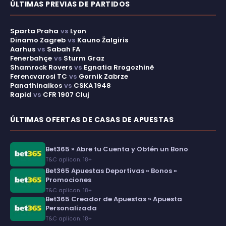
ÚLTIMAS PREVIAS DE PARTIDOS
Sparta Praha
vs
Lyon
Dinamo Zagreb
vs
Kauno Žalgiris
Aarhus
vs
Sabah FA
Fenerbahçe
vs
Sturm Graz
Shamrock Rovers
vs
Egnatia Rrogozhinë
Ferencvarosi TC
vs
Gornik Zabrze
Panathinaikos
vs
CSKA 1948
Rapid
vs
CFR 1907 Cluj
ÚLTIMAS OFERTAS DE CASAS DE APUESTAS
Bet365 » Abre tu Cuenta y Obtén un Bono
T&C aplican. 18+
Bet365 Apuestas Deportivas » Bonos »
Promociones
T&C aplican. 18+
Bet365 Creador de Apuestas » Apuesta
Personalizada
T&C aplican. 18+