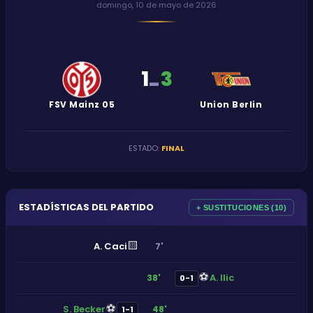
domingo, 10 de mayo de 2026
1
3
-
FSV Mainz 05
Union Berlin
ESTADO
:
FINAL
ESTADÍSTICAS DEL PARTIDO
+ SUSTITUCIONES (10)
🟨
A. Caci
7'
⚽
A. Ilic
38'
0-1
⚽
S. Becker
48'
1-1