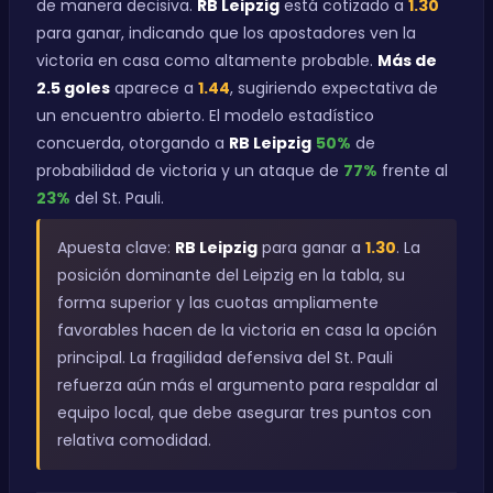
de manera decisiva.
RB Leipzig
está cotizado a
1.30
para ganar, indicando que los apostadores ven la
victoria en casa como altamente probable.
Más de
2.5 goles
aparece a
1.44
, sugiriendo expectativa de
un encuentro abierto. El modelo estadístico
concuerda, otorgando a
RB Leipzig
50%
de
probabilidad de victoria y un ataque de
77%
frente al
23%
del St. Pauli.
Apuesta clave:
RB Leipzig
para ganar a
1.30
. La
posición dominante del Leipzig en la tabla, su
forma superior y las cuotas ampliamente
favorables hacen de la victoria en casa la opción
principal. La fragilidad defensiva del St. Pauli
refuerza aún más el argumento para respaldar al
equipo local, que debe asegurar tres puntos con
relativa comodidad.