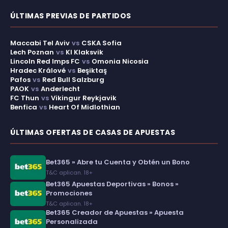
ÚLTIMAS PREVIAS DE PARTIDOS
Maccabi Tel Aviv
vs
CSKA Sofia
Lech Poznan
vs
KI Klaksvik
Lincoln Red Imps FC
vs
Omonia Nicosia
Hradec Králové
vs
Beşiktaş
Pafos
vs
Red Bull Salzburg
PAOK
vs
Anderlecht
FC Thun
vs
Vikingur Reykjavik
Benfica
vs
Heart Of Midlothian
ÚLTIMAS OFERTAS DE CASAS DE APUESTAS
Bet365 » Abre tu Cuenta y Obtén un Bono
T&C aplican. 18+
Bet365 Apuestas Deportivas » Bonos »
Promociones
T&C aplican. 18+
Bet365 Creador de Apuestas » Apuesta
Personalizada