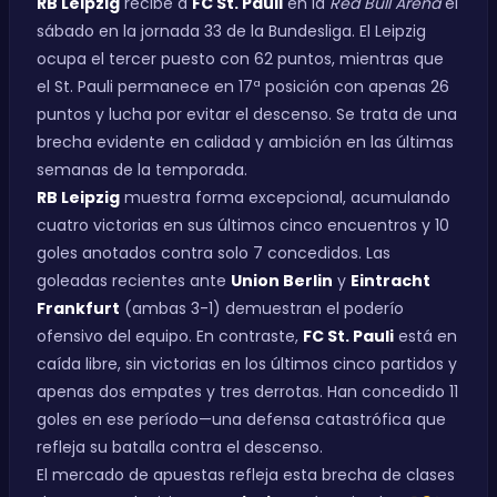
RB Leipzig
recibe a
FC St. Pauli
en la
Red Bull Arena
el
sábado en la jornada 33 de la Bundesliga. El Leipzig
ocupa el tercer puesto con 62 puntos, mientras que
el St. Pauli permanece en 17ª posición con apenas 26
puntos y lucha por evitar el descenso. Se trata de una
brecha evidente en calidad y ambición en las últimas
semanas de la temporada.
RB Leipzig
muestra forma excepcional, acumulando
cuatro victorias en sus últimos cinco encuentros y 10
goles anotados contra solo 7 concedidos. Las
goleadas recientes ante
Union Berlin
y
Eintracht
Frankfurt
(ambas 3-1) demuestran el poderío
ofensivo del equipo. En contraste,
FC St. Pauli
está en
caída libre, sin victorias en los últimos cinco partidos y
apenas dos empates y tres derrotas. Han concedido 11
goles en ese período—una defensa catastrófica que
refleja su batalla contra el descenso.
El mercado de apuestas refleja esta brecha de clases