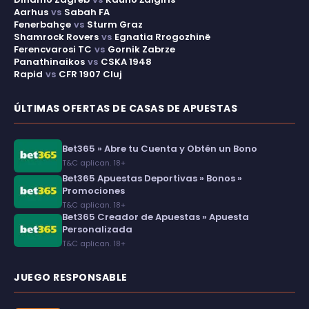
Aarhus
vs
Sabah FA
Fenerbahçe
vs
Sturm Graz
Shamrock Rovers
vs
Egnatia Rrogozhinë
Ferencvarosi TC
vs
Gornik Zabrze
Panathinaikos
vs
CSKA 1948
Rapid
vs
CFR 1907 Cluj
ÚLTIMAS OFERTAS DE CASAS DE APUESTAS
Bet365 » Abre tu Cuenta y Obtén un Bono
T&C aplican. 18+
Bet365 Apuestas Deportivas » Bonos »
Promociones
T&C aplican. 18+
Bet365 Creador de Apuestas » Apuesta
Personalizada
T&C aplican. 18+
JUEGO RESPONSABLE