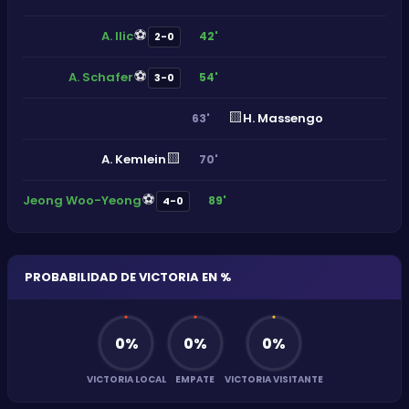
⚽
A. Ilic
42'
2-0
⚽
A. Schafer
54'
3-0
🟨
H. Massengo
63'
🟨
A. Kemlein
70'
⚽
Jeong Woo-Yeong
89'
4-0
PROBABILIDAD DE VICTORIA EN %
0
%
0
%
0
%
VICTORIA LOCAL
EMPATE
VICTORIA VISITANTE