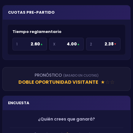
CUOTAS PRE-PARTIDO
Tiempo reglamentario
2.60
4.00
2.38
1
X
2
▲
▲
▼
PRONÓSTICO
(BASADO EN CUOTAS)
DOBLE OPORTUNIDAD VISITANTE
★
★
★
ENCUESTA
¿Quién crees que ganará?