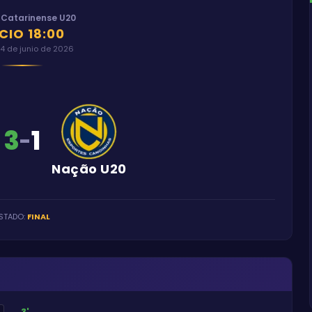
:
Catarinense U20
ICIO
18:00
 4 de junio de 2026
3
1
-
Nação U20
STADO
:
FINAL
3'