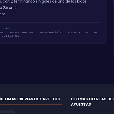
s, con
2
terminando sin goles de uno de los lados.
e 2.5 en
2
.
dos.
ctuales.
rítmicamente y tienen únicamente fines informativos — no constituyen
abilidad · 18+
ÚLTIMAS PREVIAS DE PARTIDOS
ÚLTIMAS OFERTAS DE
APUESTAS