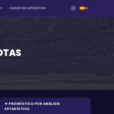
▾
CASAS DE APUESTAS
ES
UOTAS
★
PRONÓSTICO POR ANÁLISIS
ESTADÍSTICO