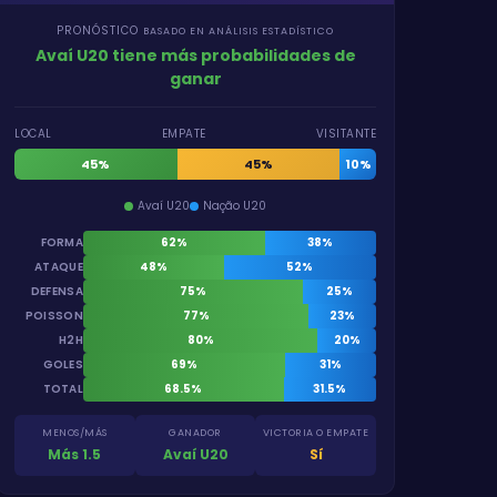
PRONÓSTICO
BASADO EN ANÁLISIS ESTADÍSTICO
Avaí U20 tiene más probabilidades de
ganar
LOCAL
EMPATE
VISITANTE
45%
45%
10%
Avaí U20
Nação U20
FORMA
62%
38%
ATAQUE
48%
52%
DEFENSA
75%
25%
POISSON
77%
23%
H2H
80%
20%
GOLES
69%
31%
TOTAL
68.5%
31.5%
MENOS/MÁS
GANADOR
VICTORIA O EMPATE
Más 1.5
Avaí U20
Sí