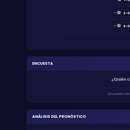
⚽
—
2-0
⚽
—
3-0
ENCUESTA
¿Quién c
Encuesta cer
ANÁLISIS DEL PRONÓSTICO