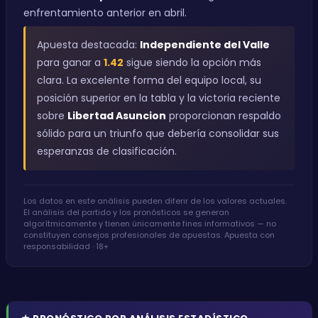
enfrentamiento anterior en abril.
Apuesta destacada:
Independiente del Valle
para ganar a
1.42
sigue siendo la opción más
clara. La excelente forma del equipo local, su
posición superior en la tabla y la victoria reciente
sobre
Libertad Asuncion
proporcionan respaldo
sólido para un triunfo que debería consolidar sus
esperanzas de clasificación.
Los datos en este análisis pueden diferir de los valores actuales.
El análisis del partido y los pronósticos se generan
algorítmicamente y tienen únicamente fines informativos — no
constituyen consejos profesionales de apuestas. Apuesta con
responsabilidad · 18+