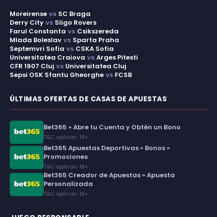
Moreirense
vs
SC Braga
Derry City
vs
Sligo Rovers
Farul Constanta
vs
Csikszereda
Mlada Boleslav
vs
Sparta Praha
Septemvri Sofia
vs
CSKA Sofia
Universitatea Craiova
vs
Arges Pitesti
CFR 1907 Cluj
vs
Universitatea Cluj
Sepsi OSK Sfantu Gheorghe
vs
FCSB
ÚLTIMAS OFERTAS DE CASAS DE APUESTAS
Bet365 » Abre tu Cuenta y Obtén un Bono
T&C aplican. 18+
Bet365 Apuestas Deportivas » Bonos »
Promociones
T&C aplican. 18+
Bet365 Creador de Apuestas » Apuesta
Personalizada
T&C aplican. 18+