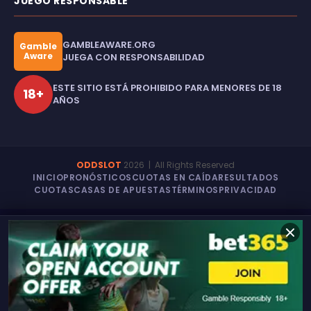
JUEGO RESPONSABLE
GAMBLEAWARE.ORG
Gamble
Aware
JUEGA CON RESPONSABILIDAD
ESTE SITIO ESTÁ PROHIBIDO PARA MENORES DE 18
18+
AÑOS
ODDSLOT
2026
| All Rights Reserved
INICIO
PRONÓSTICOS
CUOTAS EN CAÍDA
RESULTADOS
CUOTAS
CASAS DE APUESTAS
TÉRMINOS
PRIVACIDAD