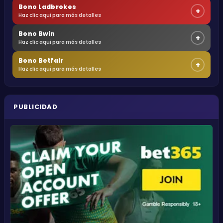
Bono Ladbrokes
+
Haz clic aquí para más detalles
Bono Bwin
+
Haz clic aquí para más detalles
Bono Betfair
+
Haz clic aquí para más detalles
PUBLICIDAD