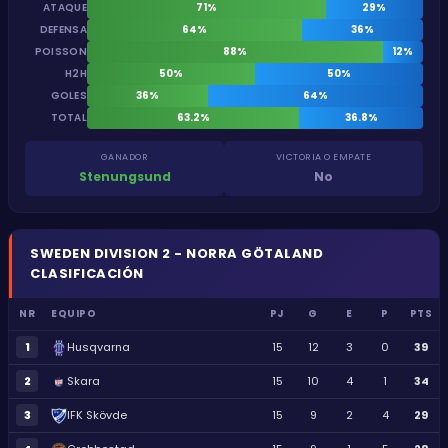
ATAQUE
71%
29%
DEFENSA
64%
36%
POISSON
88%
12%
H2H
50%
50%
GOLES
36%
64%
TOTAL
63.2%
36.8%
GANADOR
VICTORIA O EMPATE
Stenungsund
No
SWEDEN
DIVISION 2 - NORRA GÖTALAND
CLASIFICACIÓN
NR
EQUIPO
PJ
G
E
P
PTS
1
Husqvarna
15
12
3
0
39
2
Skara
15
10
4
1
34
3
IFK Skövde
15
9
2
4
29