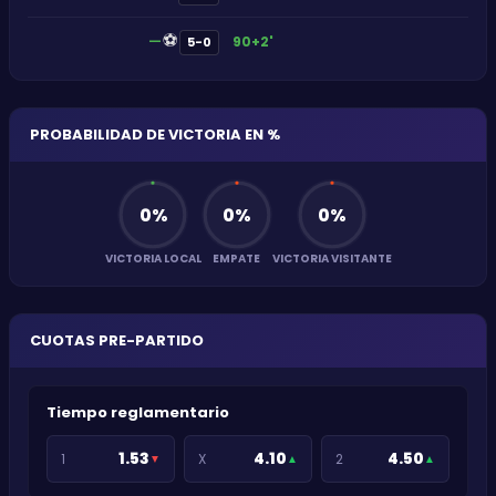
⚽
—
90+2'
5-0
PROBABILIDAD DE VICTORIA EN %
0
%
0
%
0
%
VICTORIA LOCAL
EMPATE
VICTORIA VISITANTE
CUOTAS PRE-PARTIDO
Tiempo reglamentario
1.53
4.10
4.50
1
X
2
▼
▲
▲