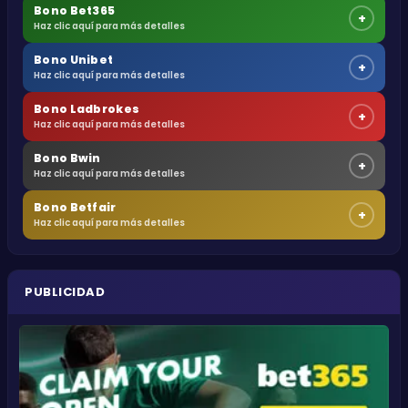
Bono Bet365
+
Haz clic aquí para más detalles
Bono Unibet
+
Haz clic aquí para más detalles
Bono Ladbrokes
+
Haz clic aquí para más detalles
Bono Bwin
+
Haz clic aquí para más detalles
Bono Betfair
+
Haz clic aquí para más detalles
PUBLICIDAD