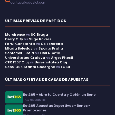
contact@oddslot.com
ÚLTIMAS PREVIAS DE PARTIDOS
Moreirense
vs
SC Braga
Derry City
vs
Sligo Rovers
Farul Constanta
vs
Csikszereda
Mlada Boleslav
vs
Sparta Praha
Septemvri Sofia
vs
CSKA Sofia
Universitatea Craiova
vs
Arges Pitesti
CFR 1907 Cluj
vs
Universitatea Cluj
Sepsi OSK Sfantu Gheorghe
vs
FCSB
ÚLTIMAS OFERTAS DE CASAS DE APUESTAS
Bet365 » Abre tu Cuenta y Obtén un Bono
T&C aplican. 18+
Bet365 Apuestas Deportivas » Bonos »
Promociones