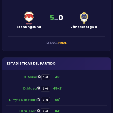
5
0
-
Stenungsund
Vänersborgs IF
ESTADO
:
FINAL
ESTADÍSTICAS DEL PARTIDO
⚽
D. Musa
45'
1-0
⚽
D. Musa
45+2'
2-0
⚽
H. Prytz Rafstedt
66'
3-0
⚽
I. Karlsson
84'
4-0