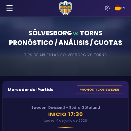
☰
ES
SÖLVESBORG
TORNS
VS
PRONÓSTICO / ANÁLISIS / CUOTAS
TIPS DE APUESTAS
SÖLVESBORG
VS
TORNS
Marcador del Partido
PRONÓSTICOS SWEDEN
Sweden
:
Division 2 - Södra Götaland
INICIO
17:30
jueves, 4 de junio de 2026