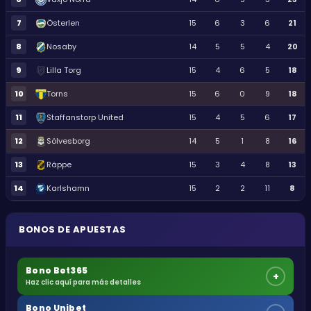
7
Österlen
15
6
3
6
21
8
Nosaby
14
5
5
4
20
9
Lilla Torg
15
4
6
5
18
10
Torns
15
6
0
9
18
11
Staffanstorp United
15
4
5
6
17
12
Sölvesborg
14
5
1
8
16
13
Räppe
15
3
4
8
13
14
Karlshamn
15
2
2
11
8
BONOS DE APUESTAS
Bono Bet365
+
Haz clic aquí para más detalles
Bono Unibet