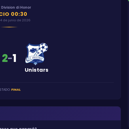
:
Division di Honor
ICIO
00:30
 4 de junio de 2026
2
1
-
Unistars
STADO
:
FINAL