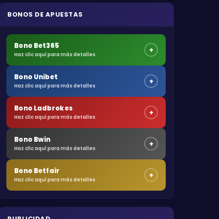
BONOS DE APUESTAS
Bono Bet365
+
Haz clic aquí para más detalles
Bono Unibet
+
Haz clic aquí para más detalles
Bono Ladbrokes
+
Haz clic aquí para más detalles
Bono Bwin
+
Haz clic aquí para más detalles
Bono Betfair
+
Haz clic aquí para más detalles
PUBLICIDAD