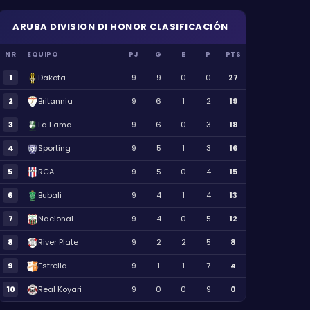
ARUBA
DIVISION DI HONOR
CLASIFICACIÓN
NR
EQUIPO
PJ
G
E
P
PTS
1
Dakota
9
9
0
0
27
2
Britannia
9
6
1
2
19
3
La Fama
9
6
0
3
18
4
Sporting
9
5
1
3
16
5
RCA
9
5
0
4
15
6
Bubali
9
4
1
4
13
7
Nacional
9
4
0
5
12
8
River Plate
9
2
2
5
8
9
Estrella
9
1
1
7
4
10
Real Koyari
9
0
0
9
0