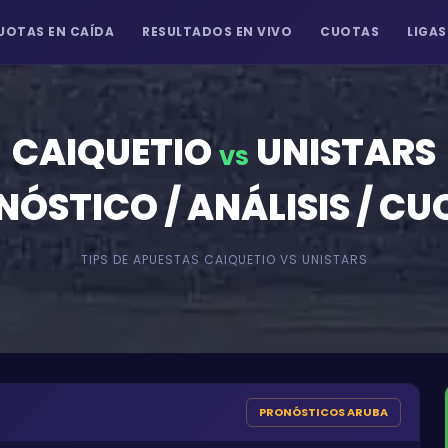
UOTAS EN CAÍDA
RESULTADOS EN VIVO
CUOTAS
LIGAS
CAIQUETIO
UNISTARS
VS
ÓSTICO / ANÁLISIS / C
TIPS DE APUESTAS
CAIQUETIO
VS
UNISTARS
PRONÓSTICOS ARUBA