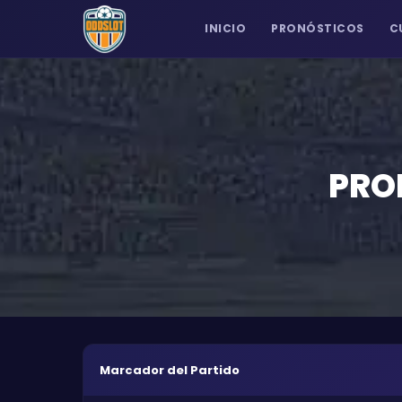
INICIO
PRONÓSTICOS
C
PRON
Marcador del Partido