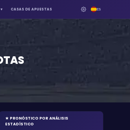
▾
CASAS DE APUESTAS
ES
UOTAS
★
PRONÓSTICO POR ANÁLISIS
ESTADÍSTICO