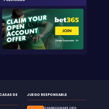
 CASAS DE
JUEGO RESPONSABLE
GAMBLEAWARE.ORG