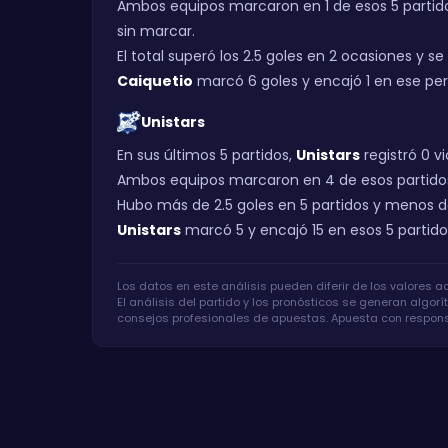
Ambos equipos marcaron en
1
de esos
5
partid
sin marcar.
El total superó los 2.5 goles en
2
ocasiones
y se
Caiquetio
marcó
6
goles y encajó
1
en ese per
Unistars
En sus últimos
5
partidos,
Unistars
registró
0
vi
Ambos equipos marcaron en
4
de esos partido
Hubo más de 2.5 goles en
5
partidos
y menos d
Unistars
marcó
5
y encajó
15
en esos
5
partido
Los datos en este análisis pueden diferir de los valores a
El análisis del partido y los pronósticos se generan algo
consejos profesionales de apuestas. Apuesta con respons