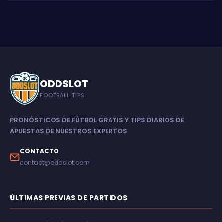
ODDSLOT
FOOTBALL TIPS
PRONÓSTICOS DE FÚTBOL GRATIS Y TIPS DIARIOS DE
APUESTAS DE NUESTROS EXPERTOS
CONTACTO
contact@oddslot.com
ÚLTIMAS PREVIAS DE PARTIDOS