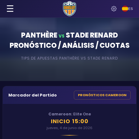
☰
ES
PANTHÈRE
STADE RENARD
VS
PRONÓSTICO / ANÁLISIS / CUOTAS
TIPS DE APUESTAS
PANTHÈRE
VS
STADE RENARD
Marcador del Partido
PRONÓSTICOS CAMEROON
Cameroon
:
Elite One
INICIO
15:00
jueves, 4 de junio de 2026