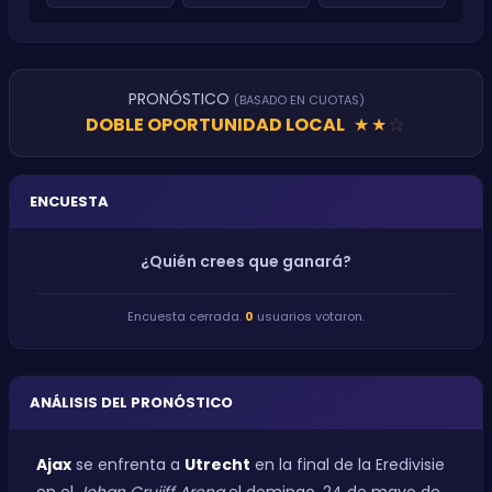
PRONÓSTICO
(BASADO EN CUOTAS)
DOBLE OPORTUNIDAD LOCAL
★
★
★
ENCUESTA
¿Quién crees que ganará?
Encuesta cerrada.
0
usuarios votaron.
ANÁLISIS DEL PRONÓSTICO
Ajax
se enfrenta a
Utrecht
en la final de la Eredivisie