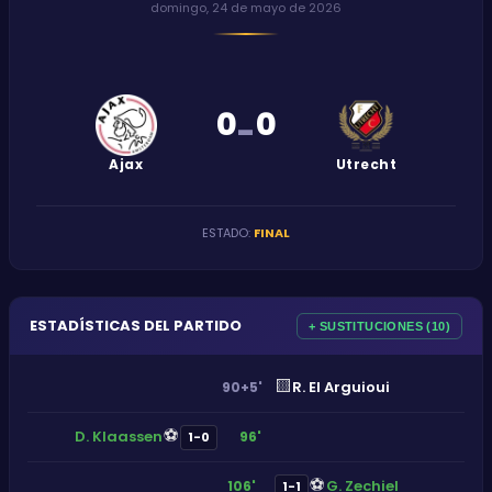
domingo, 24 de mayo de 2026
0
0
-
Ajax
Utrecht
ESTADO
:
FINAL
ESTADÍSTICAS DEL PARTIDO
+ SUSTITUCIONES (10)
🟨
R. El Arguioui
90+5'
⚽
D. Klaassen
96'
1-0
⚽
G. Zechiel
106'
1-1