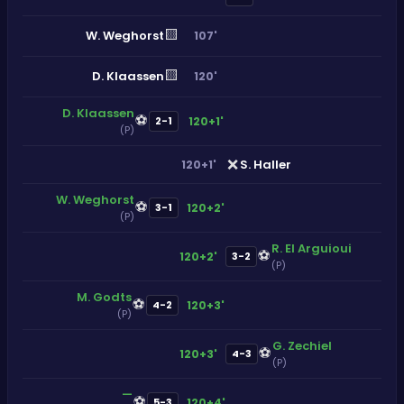
🟨
W. Weghorst
107'
🟨
D. Klaassen
120'
D. Klaassen
⚽
120+1'
2-1
(P)
❌
S. Haller
120+1'
W. Weghorst
⚽
120+2'
3-1
(P)
R. El Arguioui
⚽
120+2'
3-2
(P)
M. Godts
⚽
120+3'
4-2
(P)
G. Zechiel
⚽
120+3'
4-3
(P)
—
⚽
120+4'
5-3