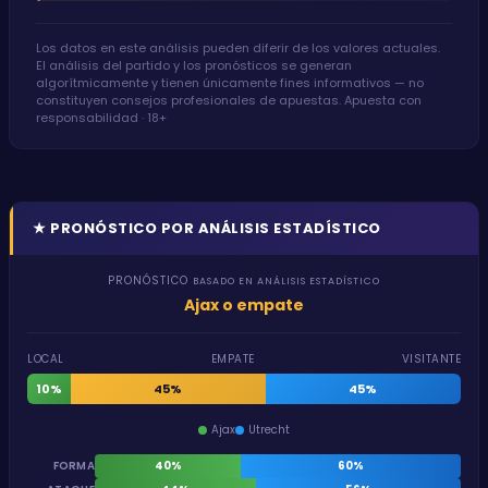
Los datos en este análisis pueden diferir de los valores actuales.
El análisis del partido y los pronósticos se generan
algorítmicamente y tienen únicamente fines informativos — no
constituyen consejos profesionales de apuestas. Apuesta con
responsabilidad · 18+
★
PRONÓSTICO POR ANÁLISIS ESTADÍSTICO
PRONÓSTICO
BASADO EN ANÁLISIS ESTADÍSTICO
Ajax o empate
LOCAL
EMPATE
VISITANTE
10%
45%
45%
Ajax
Utrecht
FORMA
40%
60%