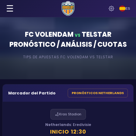
☰
ES
FC VOLENDAM
TELSTAR
VS
PRONÓSTICO / ANÁLISIS / CUOTAS
TIPS DE APUESTAS
FC VOLENDAM
VS
TELSTAR
Marcador del Partido
PRONÓSTICOS NETHERLANDS
🏏
Kras Stadion
Netherlands
:
Eredivisie
INICIO
12:30