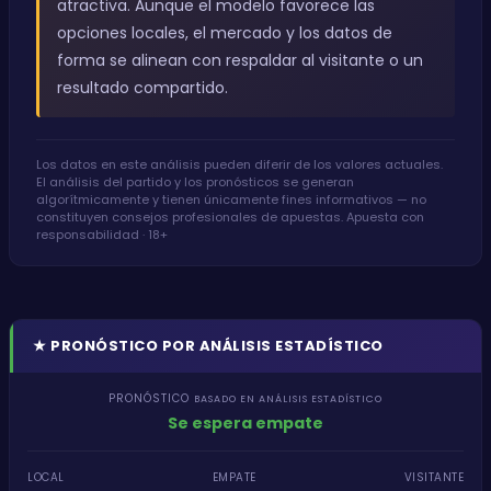
atractiva. Aunque el modelo favorece las
opciones locales, el mercado y los datos de
forma se alinean con respaldar al visitante o un
resultado compartido.
Los datos en este análisis pueden diferir de los valores actuales.
El análisis del partido y los pronósticos se generan
algorítmicamente y tienen únicamente fines informativos — no
constituyen consejos profesionales de apuestas. Apuesta con
responsabilidad · 18+
★
PRONÓSTICO POR ANÁLISIS ESTADÍSTICO
PRONÓSTICO
BASADO EN ANÁLISIS ESTADÍSTICO
Se espera empate
LOCAL
EMPATE
VISITANTE