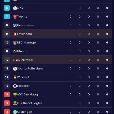
6
Ajax
0
0
0
0
0
7
Twente
0
0
0
0
0
8
Heerenveen
0
0
0
0
0
9
Feyenoord
0
0
0
0
0
10
NEC Nijmegen
0
0
0
0
0
11
Utrecht
0
0
0
0
0
12
AZ Alkmaar
0
0
0
0
0
13
Sparta Rotterdam
0
0
0
0
0
14
Willem II
0
0
0
0
0
15
Excelsior
0
0
0
0
0
16
ADO Den Haag
0
0
0
0
0
17
GO Ahead Eagles
0
0
0
0
0
18
Groningen
0
0
0
0
0