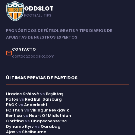
ODDSLOT
FOOTBALL TIPS
PRONÓSTICOS DE FÚTBOL GRATIS Y TIPS DIARIOS DE
APUESTAS DE NUESTROS EXPERTOS
CONTACTO
contact@oddslot.com
ÚLTIMAS PREVIAS DE PARTIDOS
Hradec Králové
vs
Beşiktaş
Pafos
vs
Red Bull Salzburg
PAOK
vs
Anderlecht
FC Thun
vs
Vikingur Reykjavik
Benfica
vs
Heart Of Midlothian
Coritiba
vs
Chapecoense-sc
Dynamo Kyiv
vs
Qarabag
Ajax
vs
Shelbourne