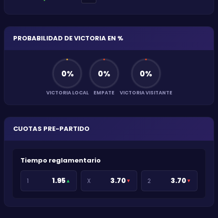
PROBABILIDAD DE VICTORIA EN %
0
%
0
%
0
%
VICTORIA LOCAL
EMPATE
VICTORIA VISITANTE
CUOTAS PRE-PARTIDO
Tiempo reglamentario
1.95
3.70
3.70
1
X
2
▲
▼
▼