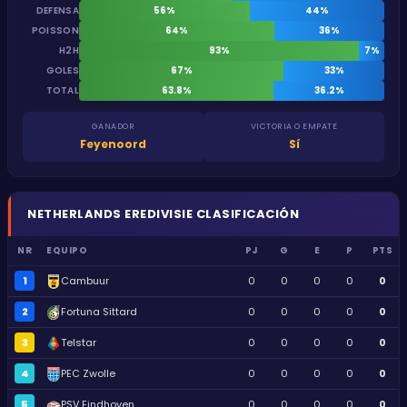
DEFENSA
56%
44%
POISSON
64%
36%
H2H
93%
7%
GOLES
67%
33%
TOTAL
63.8%
36.2%
GANADOR
VICTORIA O EMPATE
Feyenoord
Sí
NETHERLANDS
EREDIVISIE
CLASIFICACIÓN
NR
EQUIPO
PJ
G
E
P
PTS
1
Cambuur
0
0
0
0
0
2
Fortuna Sittard
0
0
0
0
0
3
Telstar
0
0
0
0
0
4
PEC Zwolle
0
0
0
0
0
5
PSV Eindhoven
0
0
0
0
0