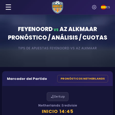
☰
ES
FEYENOORD
AZ ALKMAAR
VS
PRONÓSTICO / ANÁLISIS / CUOTAS
TIPS DE APUESTAS
FEYENOORD
VS
AZ ALKMAAR
Marcador del Partido
PRONÓSTICOS NETHERLANDS
🏏
De Kuip
Netherlands
:
Eredivisie
INICIO
14:45