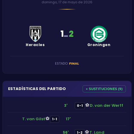
domingo, 17 de mayo de 2026
1
2
-
Heracles
Groningen
ESTADO
:
FINAL
ESTADÍSTICAS DEL PARTIDO
+ SUSTITUCIONES (9)
⚽
D. van der Werff
3'
0-1
⚽
T. van Gilst
17'
1-1
⚽
T. Land
56'
1-2