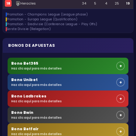
18
Heracles
34
5
4
25
19
Promotion - Champions League (League phase)
Promotion - Europa League (Qualification)
Promotion - Eredivisie (Conference League - Play Offs)
Eerste Divisie (Relegation)
BONOS DE APUESTAS
Bono Bet365
+
Haz clic aquí para más detalles
Bono Unibet
+
Haz clic aquí para más detalles
Bono Ladbrokes
+
Haz clic aquí para más detalles
Bono Bwin
+
Haz clic aquí para más detalles
Bono Betfair
+
Haz clic aquí para más detalles