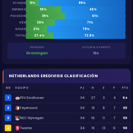
ATAQUE
13%
88%
DEFENSA
35%
65%
POISSON
39%
61%
H2H
29%
71%
GOLES
21%
79%
TOTAL
27.4%
72.8%
GANADOR
VICTORIA O EMPATE
Groningen
No
NETHERLANDS
EREDIVISIE
CLASIFICACIÓN
NR
EQUIPO
PJ
G
E
P
PTS
1
PSV Eindhoven
34
27
3
4
84
2
Feyenoord
34
19
8
7
65
3
NEC Nijmegen
34
16
11
7
59
4
Twente
34
15
13
6
58