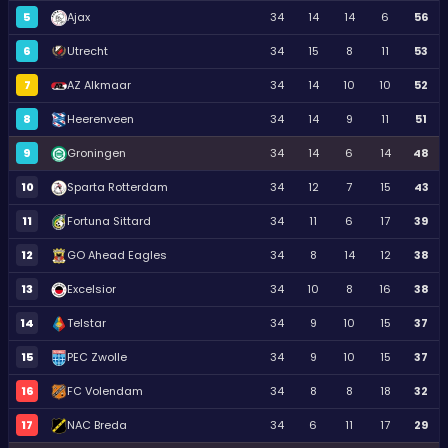
5
Ajax
34
14
14
6
56
6
Utrecht
34
15
8
11
53
7
AZ Alkmaar
34
14
10
10
52
8
Heerenveen
34
14
9
11
51
9
Groningen
34
14
6
14
48
10
Sparta Rotterdam
34
12
7
15
43
11
Fortuna Sittard
34
11
6
17
39
12
GO Ahead Eagles
34
8
14
12
38
13
Excelsior
34
10
8
16
38
14
Telstar
34
9
10
15
37
15
PEC Zwolle
34
9
10
15
37
16
FC Volendam
34
8
8
18
32
17
NAC Breda
34
6
11
17
29