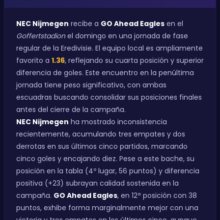
NEC Nijmegen
recibe a
GO Ahead Eagles
en el
Goffertstadion
el domingo en una jornada de fase
regular de la Eredivisie. El equipo local es ampliamente
favorito a
1.36
, reflejando su cuarta posición y superior
diferencia de goles. Este encuentro en la penúltima
jornada tiene peso significativo, con ambas
escuadras buscando consolidar sus posiciones finales
antes del cierre de la campaña.
NEC Nijmegen
ha mostrado inconsistencia
recientemente, acumulando tres empates y dos
derrotas en sus últimos cinco partidos, marcando
cinco goles y encajando diez. Pese a este bache, su
posición en la tabla (4º lugar, 56 puntos) y diferencia
positiva (+23) subrayan calidad sostenida en la
campaña.
GO Ahead Eagles
, en 12ª posición con 38
puntos, exhibe forma marginalmente mejor con una