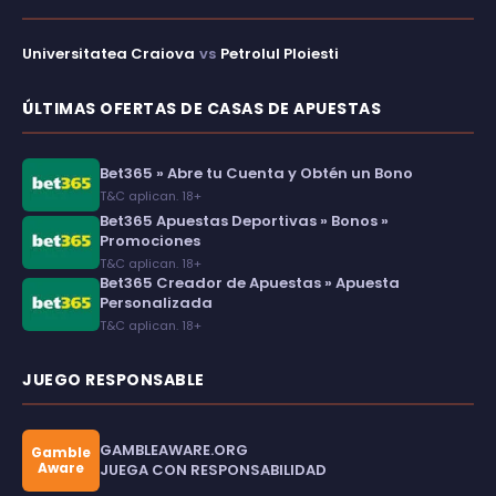
Universitatea Craiova
vs
Petrolul Ploiesti
ÚLTIMAS OFERTAS DE CASAS DE APUESTAS
Bet365 » Abre tu Cuenta y Obtén un Bono
T&C aplican. 18+
Bet365 Apuestas Deportivas » Bonos »
Promociones
T&C aplican. 18+
Bet365 Creador de Apuestas » Apuesta
Personalizada
T&C aplican. 18+
JUEGO RESPONSABLE
GAMBLEAWARE.ORG
Gamble
Aware
JUEGA CON RESPONSABILIDAD