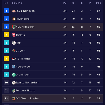
NR
EQUIPO
PJ
G
E
P
PTS
1
PSV Eindhoven
34
27
3
4
84
2
Feyenoord
34
19
8
7
65
3
NEC Nijmegen
34
16
11
7
59
4
Twente
34
15
13
6
58
5
Ajax
34
14
14
6
56
6
Utrecht
34
15
8
11
53
7
AZ Alkmaar
34
14
10
10
52
8
Heerenveen
34
14
9
11
51
9
Groningen
34
14
6
14
48
10
Sparta Rotterdam
34
12
7
15
43
11
Fortuna Sittard
34
11
6
17
39
12
GO Ahead Eagles
34
8
14
12
38