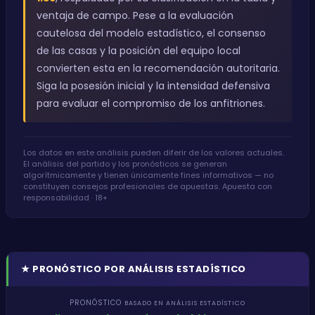
ventaja de campo. Pese a la evaluación
cautelosa del modelo estadístico, el consenso
de las casas y la posición del equipo local
convierten esta en la recomendación autoritaria.
Siga la posesión inicial y la intensidad defensiva
para evaluar el compromiso de los anfitriones.
Los datos en este análisis pueden diferir de los valores actuales.
El análisis del partido y los pronósticos se generan
algorítmicamente y tienen únicamente fines informativos — no
constituyen consejos profesionales de apuestas. Apuesta con
responsabilidad · 18+
★
PRONÓSTICO POR ANÁLISIS ESTADÍSTICO
PRONÓSTICO
BASADO EN ANÁLISIS ESTADÍSTICO