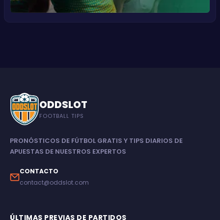
ODDSLOT
FOOTBALL TIPS
PRONÓSTICOS DE FÚTBOL GRATIS Y TIPS DIARIOS DE
APUESTAS DE NUESTROS EXPERTOS
CONTACTO
contact@oddslot.com
ÚLTIMAS PREVIAS DE PARTIDOS