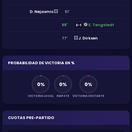
🟨
D. Nejasmic
51'
⚽
S. Tengstedt
55'
2-1
🟨
J. Dirksen
77'
PROBABILIDAD DE VICTORIA EN %
0
%
0
%
0
%
VICTORIA LOCAL
EMPATE
VICTORIA VISITANTE
CUOTAS PRE-PARTIDO