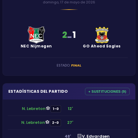
domingo, 17 de mayo de 2026
2
1
-
NEC Nijmegen
GO Ahead Eagles
ESTADO
:
FINAL
ESTADÍSTICAS DEL PARTIDO
+ SUSTITUCIONES (9)
⚽
N. Lebreton
12'
1-0
⚽
N. Lebreton
27'
2-0
🟨
V. Edvardsen
48'