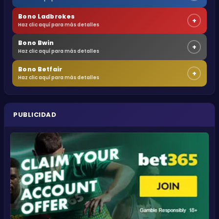
Bono Ladbrokes
+
Haz clic aquí para más detalles
Bono Bwin
+
Haz clic aquí para más detalles
Bono Betfair
+
Haz clic aquí para más detalles
PUBLICIDAD