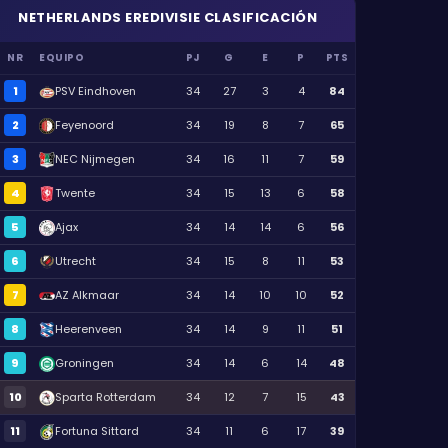
NETHERLANDS
EREDIVISIE
CLASIFICACIÓN
NR
EQUIPO
PJ
G
E
P
PTS
1
PSV Eindhoven
34
27
3
4
84
2
Feyenoord
34
19
8
7
65
3
NEC Nijmegen
34
16
11
7
59
4
Twente
34
15
13
6
58
5
Ajax
34
14
14
6
56
6
Utrecht
34
15
8
11
53
7
AZ Alkmaar
34
14
10
10
52
8
Heerenveen
34
14
9
11
51
9
Groningen
34
14
6
14
48
10
Sparta Rotterdam
34
12
7
15
43
11
Fortuna Sittard
34
11
6
17
39