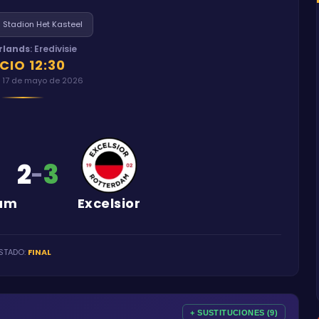
 Stadion Het Kasteel
rlands
:
Eredivisie
ICIO
12:30
 17 de mayo de 2026
2
3
-
dam
Excelsior
STADO
:
FINAL
+ SUSTITUCIONES (9)