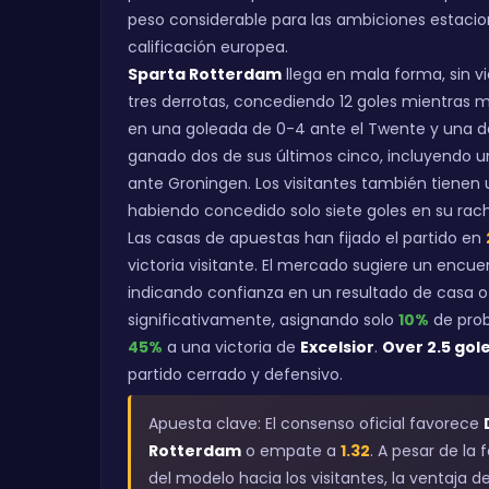
peso considerable para las ambiciones estaci
calificación europea.
Sparta Rotterdam
llega en mala forma, sin v
tres derrotas, concediendo 12 goles mientras m
en una goleada de 0-4 ante el Twente y una der
ganado dos de sus últimos cinco, incluyendo un
ante Groningen. Los visitantes también tienen 
habiendo concedido solo siete goles en su rac
Las casas de apuestas han fijado el partido en
victoria visitante. El mercado sugiere un encu
indicando confianza en un resultado de casa o
significativamente, asignando solo
10%
de prob
45%
a una victoria de
Excelsior
.
Over 2.5 gol
partido cerrado y defensivo.
Apuesta clave: El consenso oficial favorece
Rotterdam
o empate a
1.32
. A pesar de la
del modelo hacia los visitantes, la ventaja 