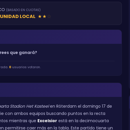
CO
(BASADO EN CUOTAS)
UNIDAD LOCAL
★
★
★
rees que ganará?
rada.
0
usuarios votaron.
arta Stadion Het Kasteel
en Róterdam el domingo 17 de
isie con ambos equipos buscando puntos en la recta
ntos mientras que
Excelsior
está en la decimocuarta
n permitirse caer más en la tabla. Este partido tiene un