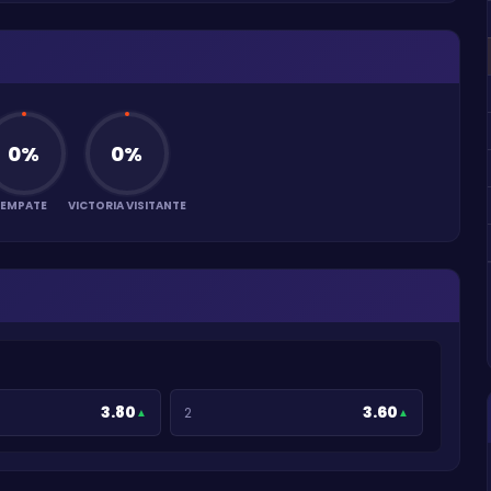
0
%
0
%
EMPATE
VICTORIA VISITANTE
3.80
3.60
2
▲
▲