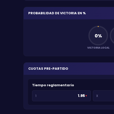
PROBABILIDAD DE VICTORIA EN %
0
%
VICTORIA LOCAL
CUOTAS PRE-PARTIDO
Tiempo reglamentario
1.95
1
X
▼