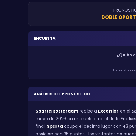
PRONÓSTI
DOBLE OPORT
ENCUESTA
¿Quién c
Encuesta cer
ANÁLISIS DEL PRONÓSTICO
Sparta Rotterdam
recibe a
Excelsior
en el
Sp
mayo de 2026 en un duelo crucial de la Erediv
final.
Sparta
ocupa el décimo lugar con 43 pu
posición con 35 puntos—los visitantes no puede