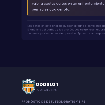
valor a cuotas cortas en un enfrentamient
permitirse otra derrota.
Los datos en este análisis pueden diferir de los valores a
El análisis del partido y los pronósticos se generan algo
consejos profesionales de apuestas. Apuesta con respons
ODDSLOT
FOOTBALL TIPS
PRONÓSTICOS DE FÚTBOL GRATIS Y TIPS