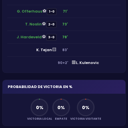
⚽
G. Offerhaus
71'
1-0
⚽
T. Noslin
73'
2-0
⚽
J. Hardeveld
78'
3-0
🟨
K. Tejan
83'
🟥
L. Kulenovic
90+2'
PROBABILIDAD DE VICTORIA EN %
0
%
0
%
0
%
VICTORIA LOCAL
EMPATE
VICTORIA VISITANTE