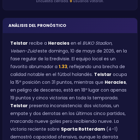
Encuesta cerrada.
0
usuarios votaron.
ANÁLISIS DEL PRONÓSTICO
Telstar
recibe a
Heracles
en el
BUKO Stadion,
Velsen-Zuid
este domingo, 10 de mayo de 2026, en la
fase regular de la Eredivisie. El equipo local es un
favorito abrumador a
1.33
, reflejando una brecha de
calidad notable en el fútbol holandés.
Telstar
ocupa
la 15ª posición con 31 puntos, mientras que
Heracles
,
en peligro de descenso, está en 18º lugar con apenas
19 puntos y cinco victorias en toda la temporada.
Telstar
presenta inconsistencia: dos victorias, un
empate y dos derrotas en los últimos cinco partidos,
marcando nueve goles pero recibiendo nueve. La
victoria reciente sobre
Sparta Rotterdam
(4–1)
demostró capacidad ofensiva, aunque la derrota