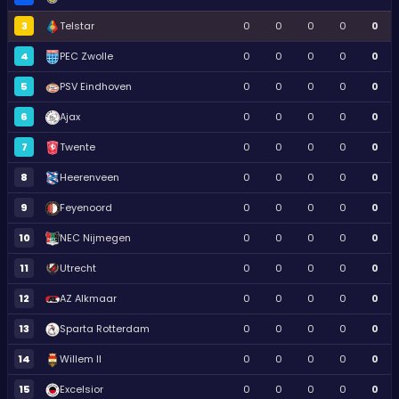
3
Telstar
0
0
0
0
0
4
PEC Zwolle
0
0
0
0
0
5
PSV Eindhoven
0
0
0
0
0
6
Ajax
0
0
0
0
0
7
Twente
0
0
0
0
0
8
Heerenveen
0
0
0
0
0
9
Feyenoord
0
0
0
0
0
10
NEC Nijmegen
0
0
0
0
0
11
Utrecht
0
0
0
0
0
12
AZ Alkmaar
0
0
0
0
0
13
Sparta Rotterdam
0
0
0
0
0
14
Willem II
0
0
0
0
0
15
Excelsior
0
0
0
0
0