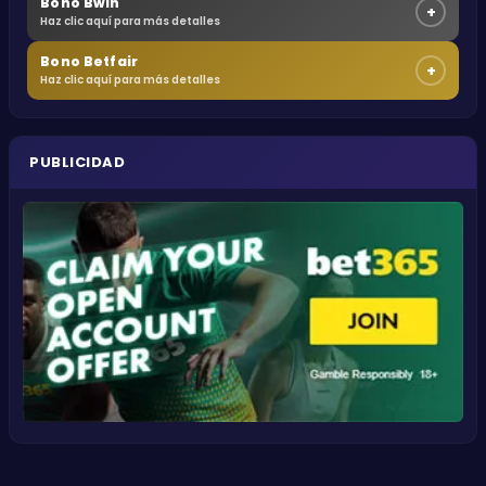
Bono Bwin
+
Haz clic aquí para más detalles
Bono Betfair
+
Haz clic aquí para más detalles
PUBLICIDAD