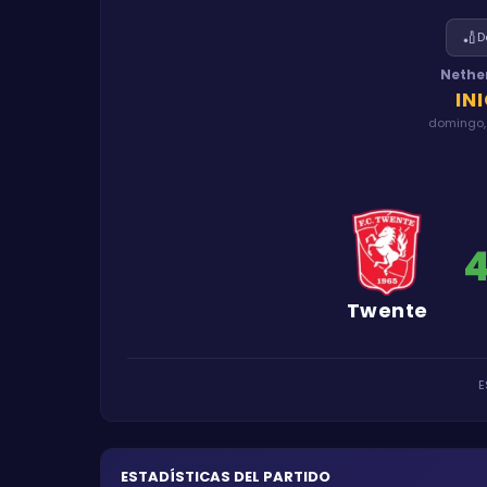
🏏
D
Nethe
IN
domingo,
Twente
E
ESTADÍSTICAS DEL PARTIDO