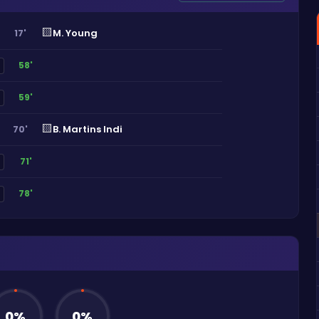
🟨
M. Young
17'
58'
59'
🟨
B. Martins Indi
70'
71'
78'
0
%
0
%