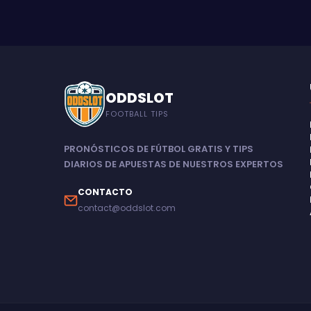
ODDSLOT
FOOTBALL TIPS
PRONÓSTICOS DE FÚTBOL GRATIS Y TIPS
DIARIOS DE APUESTAS DE NUESTROS EXPERTOS
CONTACTO
contact@oddslot.com