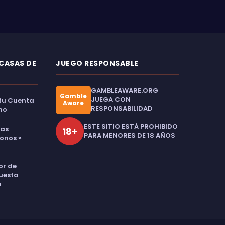
 CASAS DE
JUEGO RESPONSABLE
GAMBLEAWARE.ORG
Gamble
JUEGA CON
 tu Cuenta
Aware
RESPONSABILIDAD
no
ESTE SITIO ESTÁ PROHIBIDO
tas
18+
PARA MENORES DE 18 AÑOS
Bonos »
or de
uesta
a