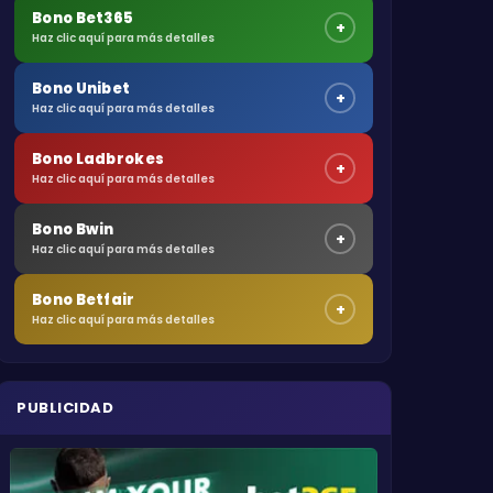
Bono Bet365
+
Haz clic aquí para más detalles
Bono Unibet
+
Haz clic aquí para más detalles
Bono Ladbrokes
+
Haz clic aquí para más detalles
Bono Bwin
+
Haz clic aquí para más detalles
Bono Betfair
+
Haz clic aquí para más detalles
PUBLICIDAD