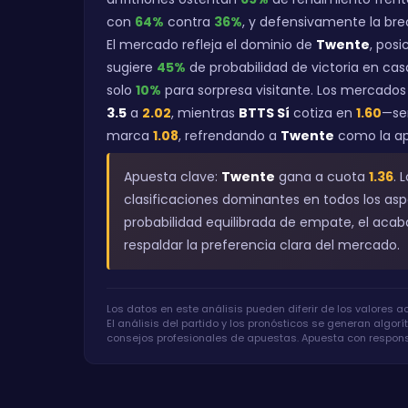
con
64%
contra
36%
, y defensivamente la br
El mercado refleja el dominio de
Twente
, posi
sugiere
45%
de probabilidad de victoria en ca
solo
10%
para sorpresa visitante. Los mercado
3.5
a
2.02
, mientras
BTTS Sí
cotiza en
1.60
—se
marca
1.08
, refrendando a
Twente
como la ap
Apuesta clave:
Twente
gana a cuota
1.36
. 
clasificaciones dominantes en todos los as
probabilidad equilibrada de empate, el acab
respaldar la preferencia clara del mercado.
Los datos en este análisis pueden diferir de los valores a
El análisis del partido y los pronósticos se generan algo
consejos profesionales de apuestas. Apuesta con respons