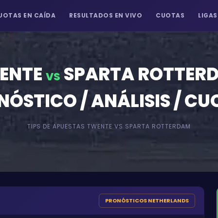
UOTAS EN CAÍDA
RESULTADOS EN VIVO
CUOTAS
LIGAS
ENTE
SPARTA ROTTER
VS
ÓSTICO / ANÁLISIS / C
TIPS DE APUESTAS
TWENTE
VS
SPARTA ROTTERDAM
PRONÓSTICOS NETHERLANDS