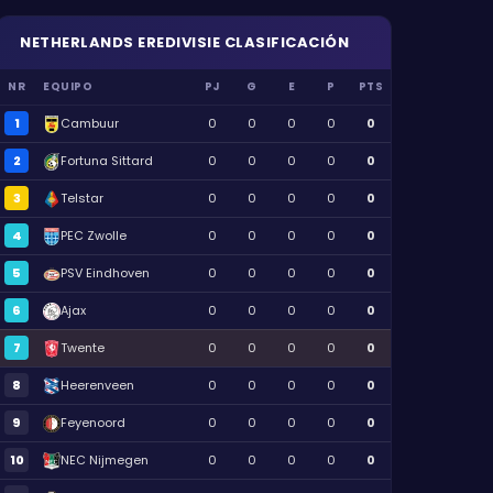
NETHERLANDS
EREDIVISIE
CLASIFICACIÓN
NR
EQUIPO
PJ
G
E
P
PTS
1
Cambuur
0
0
0
0
0
2
Fortuna Sittard
0
0
0
0
0
3
Telstar
0
0
0
0
0
4
PEC Zwolle
0
0
0
0
0
5
PSV Eindhoven
0
0
0
0
0
6
Ajax
0
0
0
0
0
7
Twente
0
0
0
0
0
8
Heerenveen
0
0
0
0
0
9
Feyenoord
0
0
0
0
0
10
NEC Nijmegen
0
0
0
0
0