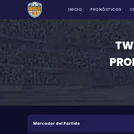
INICIO
PRONÓSTICOS
C
TW
PRON
Marcador del Partido