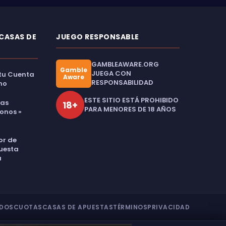
 CASAS DE
JUEGO RESPONSABLE
GAMBLEAWARE.ORG
Gamble
JUEGA CON
 tu Cuenta
Aware
RESPONSABILIDAD
no
ESTE SITIO ESTÁ PROHIBIDO
tas
18+
PARA MENORES DE 18 AÑOS
Bonos »
or de
uesta
a
ADOS
CUOTAS
CASAS DE APUESTAS
TÉRMINOS
PRIVACIDAD