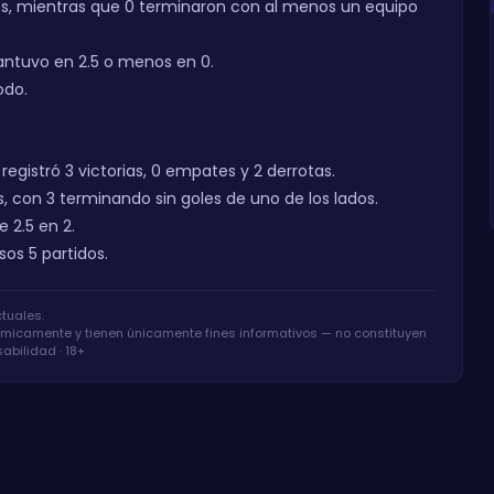
s, mientras que
0
terminaron con al menos un equipo
ntuvo en 2.5 o menos en
0
.
odo.
registró
3
victorias
,
0
empates
y
2
derrotas
.
s, con
3
terminando sin goles de uno de los lados.
e 2.5 en
2
.
sos
5
partidos.
ctuales.
rítmicamente y tienen únicamente fines informativos — no constituyen
abilidad · 18+