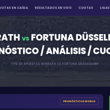
UOTAS EN CAÍDA
RESULTADOS EN VIVO
CUOTAS
LIGAS
RATH
FORTUNA DÜSSEL
VS
ÓSTICO / ANÁLISIS / C
TIPS DE APUESTAS
BENRATH
VS
FORTUNA DÜSSELDORF
PRONÓSTICOS WORLD