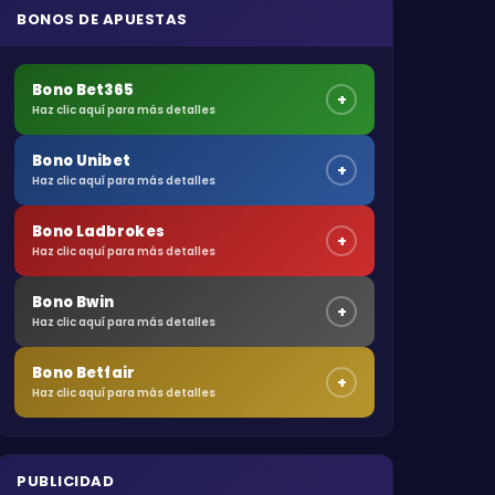
BONOS DE APUESTAS
Bono Bet365
+
Haz clic aquí para más detalles
Bono Unibet
+
Haz clic aquí para más detalles
Bono Ladbrokes
+
Haz clic aquí para más detalles
Bono Bwin
+
Haz clic aquí para más detalles
Bono Betfair
+
Haz clic aquí para más detalles
PUBLICIDAD