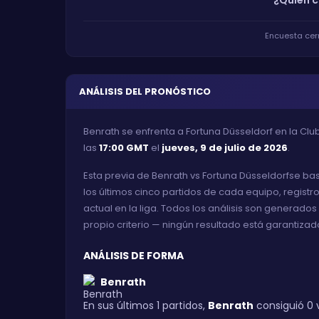
¿Quién c
Encuesta cer
ANÁLISIS DEL PRONÓSTICO
Benrath
se enfrenta a
Fortuna Düsseldorf
en la Club
las
17:00
GMT
el
jueves, 9 de julio de 2026
.
Esta previa de
Benrath
vs
Fortuna Düsseldorf
se ba
los últimos cinco partidos de cada equipo, registr
actual en la liga. Todos los análisis son generad
propio criterio — ningún resultado está garantizad
ANÁLISIS DE FORMA
Benrath
En sus últimos
1
partidos,
Benrath
consiguió
0