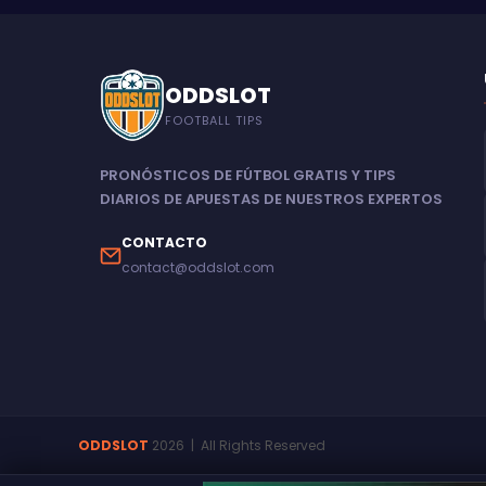
ODDSLOT
FOOTBALL TIPS
PRONÓSTICOS DE FÚTBOL GRATIS Y TIPS
DIARIOS DE APUESTAS DE NUESTROS EXPERTOS
CONTACTO
contact@oddslot.com
ODDSLOT
2026
| All Rights Reserved