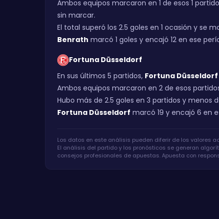
Ambos equipos marcaron en
1
de esos
1
partido
sin marcar.
El total superó los 2.5 goles en
1
ocasión
y se ma
Benrath
marcó
1
goles y encajó
12
en ese perí
Fortuna Düsseldorf
En sus últimos
5
partidos,
Fortuna Düsseldorf
Ambos equipos marcaron en
2
de esos partido
Hubo más de 2.5 goles en
3
partidos
y menos d
Fortuna Düsseldorf
marcó
19
y encajó
6
en e
Los datos en este análisis pueden diferir de los valores a
El análisis del partido y los pronósticos se generan algo
consejos profesionales de apuestas. Apuesta con respons