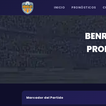
INICIO
PRONÓSTICOS
C
BEN
PRON
Marcador del Partido