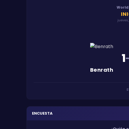
World
IN
jueves,
1
Benrath
E
ENCUESTA