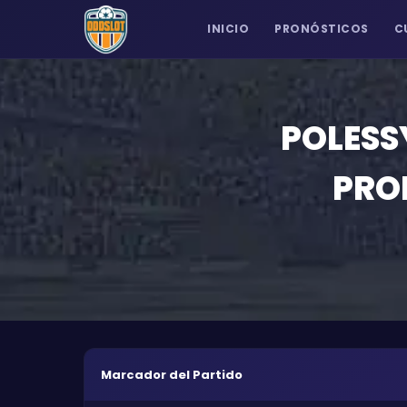
INICIO
PRONÓSTICOS
C
POLESS
PRON
Marcador del Partido