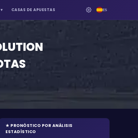
▾
CASAS DE APUESTAS
ES
OLUTION
UOTAS
★
PRONÓSTICO POR ANÁLISIS
ESTADÍSTICO