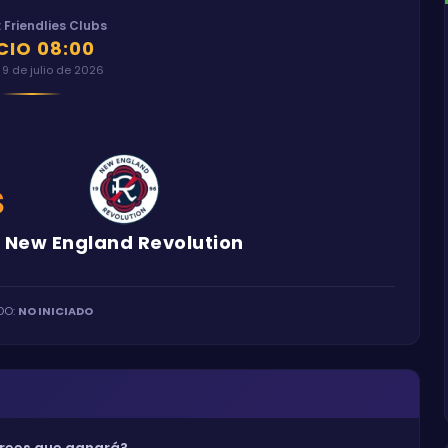
:
Friendlies Clubs
ICIO
08:00
 9 de julio de 2026
S
New England Revolution
DO
:
NO INICIADO