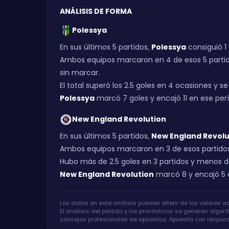
ANÁLISIS DE FORMA
Polessya
En sus últimos
5
partidos,
Polessya
consiguió
1
Ambos equipos marcaron en
4
de esos
5
parti
sin marcar.
El total superó los 2.5 goles en
4
ocasiones
y se
Polessya
marcó
7
goles y encajó
11
en ese per
New England Revolution
En sus últimos
5
partidos,
New England Revolu
Ambos equipos marcaron en
3
de esos partido
Hubo más de 2.5 goles en
3
partidos
y menos d
New England Revolution
marcó
8
y encajó
5
Los datos en este análisis pueden diferir de los valores a
El análisis del partido y los pronósticos se generan algo
consejos profesionales de apuestas. Apuesta con respons