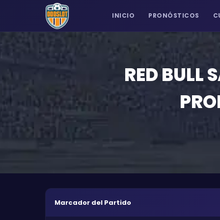
INICIO
PRONÓSTICOS
C
RED BULL 
PRON
Marcador del Partido