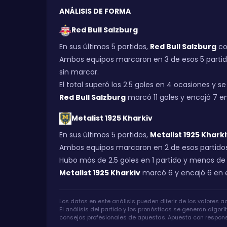
ANÁLISIS DE FORMA
Red Bull Salzburg
En sus últimos
5
partidos,
Red Bull Salzburg
co
Ambos equipos marcaron en
3
de esos
5
parti
sin marcar.
El total superó los 2.5 goles en
4
ocasiones
y se
Red Bull Salzburg
marcó
11
goles y encajó
7
en
Metalist 1925 Kharkiv
En sus últimos
5
partidos,
Metalist 1925 Khark
Ambos equipos marcaron en
2
de esos partido
Hubo más de 2.5 goles en
1
partido
y menos de 
Metalist 1925 Kharkiv
marcó
6
y encajó
6
en 
Los datos en este análisis pueden diferir de los valores a
El análisis del partido y los pronósticos se generan algo
consejos profesionales de apuestas. Apuesta con respons