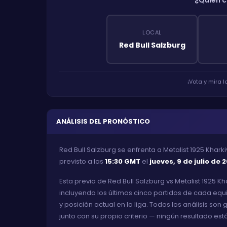
¿Quién c
LOCAL
Red Bull Salzburg
¡Vota y mira 
ANÁLISIS DEL PRONÓSTICO
Red Bull Salzburg
se enfrenta a
Metalist 1925 Kharki
previsto a las
15:30
GMT
el
jueves, 9 de julio de 
Esta previa de
Red Bull Salzburg
vs
Metalist 1925 Kh
incluyendo los últimos cinco partidos de cada equ
y posición actual en la liga. Todos los análisis 
junto con su propio criterio — ningún resultado est