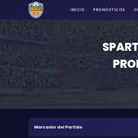
INICIO
PRONÓSTICOS
C
SPAR
PRON
Marcador del Partido