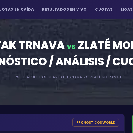
UOTAS EN CAÍDA
RESULTADOS EN VIVO
CUOTAS
LIGAS
TAK TRNAVA
ZLATÉ MO
VS
ÓSTICO / ANÁLISIS / C
TIPS DE APUESTAS
SPARTAK TRNAVA
VS
ZLATÉ MORAVCE
PRONÓSTICOS WORLD