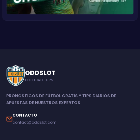
ODDSLOT
FOOTBALL TIPS
PRONÓSTICOS DE FÚTBOL GRATIS Y TIPS DIARIOS DE
APUESTAS DE NUESTROS EXPERTOS
CONTACTO
contact@oddslot.com