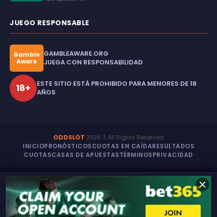
JUEGO RESPONSABLE
GAMBLEAWARE.ORG
Gamble
Aware
JUEGA CON RESPONSABILIDAD
ESTE SITIO ESTÁ PROHIBIDO PARA MENORES DE 18
18+
AÑOS
ODDSLOT
2026
| All Rights Reserved
INICIO
PRONÓSTICOS
CUOTAS EN CAÍDA
RESULTADOS
CUOTAS
CASAS DE APUESTAS
TÉRMINOS
PRIVACIDAD