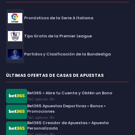
Pronósticos de la Serie A Italiana
Tips Gratis de la Premier League
Partidos y Clasificación de la Bundesliga
ÚLTIMAS OFERTAS DE CASAS DE APUESTAS
Bet365 » Abre tu Cuenta y Obtén un Bono
T&C aplican. 18+
Bet365 Apuestas Deportivas » Bonos »
Promociones
T&C aplican. 18+
Bet365 Creador de Apuestas » Apuesta
Personalizada
T&C aplican. 18+