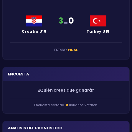
3
0
-
Croatia U18
Turkey U18
ESTADO
:
FINAL
ENCUESTA
¿Quién crees que ganará?
Encuesta cerrada.
0
usuarios votaron.
ANÁLISIS DEL PRONÓSTICO