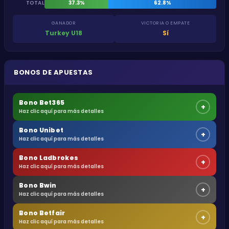
TOTAL
37.3%
62.8%
GANADOR
VICTORIA O EMPATE
Turkey U18
Sí
BONOS DE APUESTAS
Bono Bet365
+
Haz clic aquí para más detalles
Bono Unibet
+
Haz clic aquí para más detalles
Bono Ladbrokes
+
Haz clic aquí para más detalles
Bono Bwin
+
Haz clic aquí para más detalles
Bono Betfair
+
Haz clic aquí para más detalles