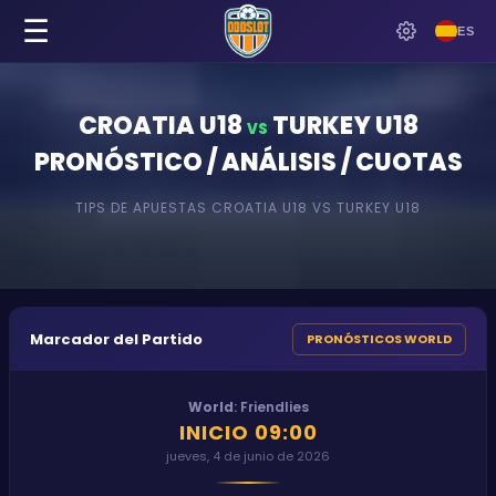
☰
ES
CROATIA U18
TURKEY U18
VS
PRONÓSTICO / ANÁLISIS / CUOTAS
TIPS DE APUESTAS
CROATIA U18
VS
TURKEY U18
Marcador del Partido
PRONÓSTICOS WORLD
World
:
Friendlies
INICIO
09:00
jueves, 4 de junio de 2026