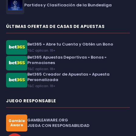
Partidos y Clasificación de la Bundesliga
ÚLTIMAS OFERTAS DE CASAS DE APUESTAS
Bet365 » Abre tu Cuenta y Obtén un Bono
T&C aplican. 18+
Bet365 Apuestas Deportivas » Bonos »
Promociones
T&C aplican. 18+
Bet365 Creador de Apuestas » Apuesta
Personalizada
T&C aplican. 18+
JUEGO RESPONSABLE
GAMBLEAWARE.ORG
Gamble
Aware
JUEGA CON RESPONSABILIDAD