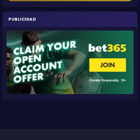
PUBLICIDAD