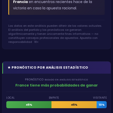
Francia
en encuentros recientes hace de la
victoria en casa la apuesta racional.
Los datos en este análisis pueden diferir de los valores actuales.
El análisis del partido y los pronósticos se generan
algorítmicamente y tienen únicamente fines informativos — no
constituyen consejos profesionales de apuestas. Apuesta con
responsabilidad · 18+
★
PRONÓSTICO POR ANÁLISIS ESTADÍSTICO
PRONÓSTICO
BASADO EN ANÁLISIS ESTADÍSTICO
France tiene más probabilidades de ganar
LOCAL
EMPATE
VISITANTE
45%
45%
10%