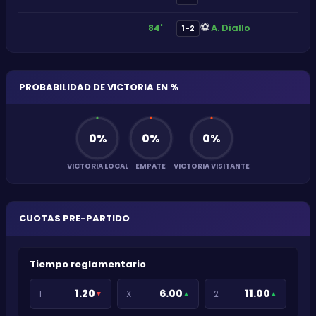
⚽
A. Diallo
84'
1-2
PROBABILIDAD DE VICTORIA EN %
0
%
0
%
0
%
VICTORIA LOCAL
EMPATE
VICTORIA VISITANTE
CUOTAS PRE-PARTIDO
Tiempo reglamentario
1.20
6.00
11.00
1
X
2
▼
▲
▲