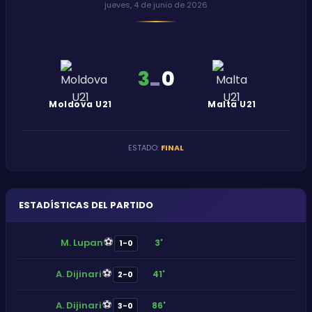
jueves, 4 de junio de 2026
3
0
-
Moldova U21
Malta U21
ESTADO
:
FINAL
ESTADÍSTICAS DEL PARTIDO
⚽
M. Lupan
3'
1-0
⚽
A. Dijinari
41'
2-0
⚽
A. Dijinari
86'
3-0