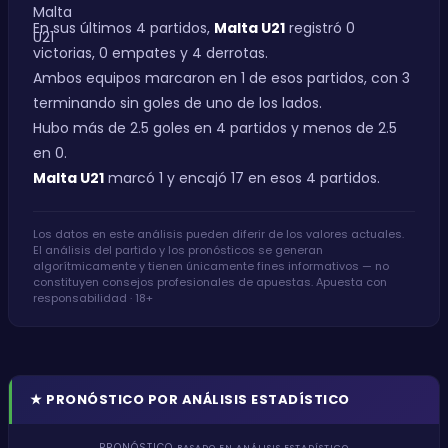
En sus últimos
4
partidos,
Malta U21
registró
0
victorias
,
0
empates
y
4
derrotas
.
Ambos equipos marcaron en
1
de esos partidos, con
3
terminando sin goles de uno de los lados.
Hubo más de 2.5 goles en
4
partidos
y menos de 2.5
en
0
.
Malta U21
marcó
1
y encajó
17
en esos
4
partidos.
Los datos en este análisis pueden diferir de los valores actuales.
El análisis del partido y los pronósticos se generan
algorítmicamente y tienen únicamente fines informativos — no
constituyen consejos profesionales de apuestas. Apuesta con
responsabilidad · 18+
★
PRONÓSTICO POR ANÁLISIS ESTADÍSTICO
PRONÓSTICO