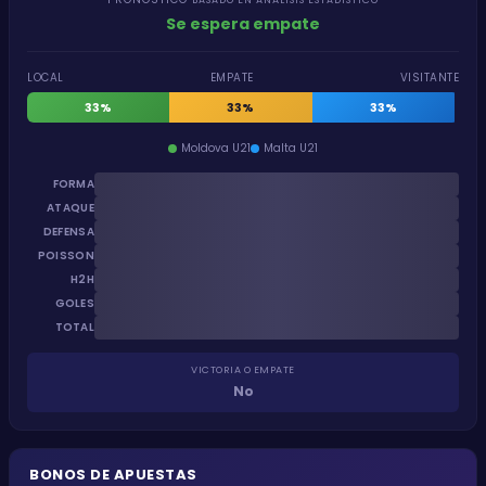
BASADO EN ANÁLISIS ESTADÍSTICO
Se espera empate
LOCAL
EMPATE
VISITANTE
33%
33%
33%
Moldova U21
Malta U21
FORMA
ATAQUE
DEFENSA
POISSON
H2H
GOLES
TOTAL
VICTORIA O EMPATE
No
BONOS DE APUESTAS