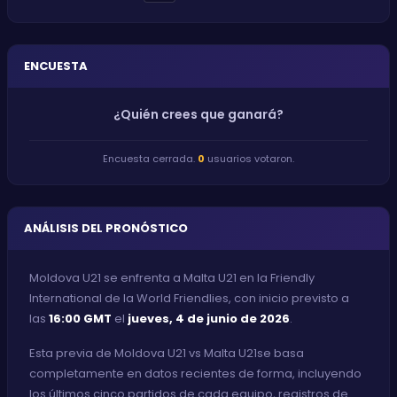
ENCUESTA
¿Quién crees que ganará?
Encuesta cerrada.
0
usuarios votaron.
ANÁLISIS DEL PRONÓSTICO
Moldova U21
se enfrenta a
Malta U21
en la Friendly
International
de la
World
Friendlies
, con inicio previsto a
las
16:00
GMT
el
jueves, 4 de junio de 2026
.
Esta previa de
Moldova U21
vs
Malta U21
se basa
completamente en datos recientes de forma, incluyendo
los últimos cinco partidos de cada equipo, registros de