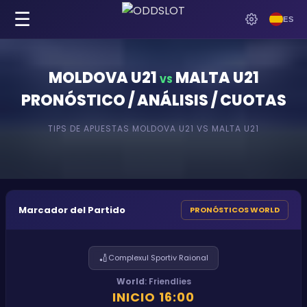
☰
ES
MOLDOVA U21
MALTA U21
VS
PRONÓSTICO / ANÁLISIS / CUOTAS
TIPS DE APUESTAS
MOLDOVA U21
VS
MALTA U21
Marcador del Partido
PRONÓSTICOS WORLD
🏏
Complexul Sportiv Raional
World
:
Friendlies
INICIO
16:00