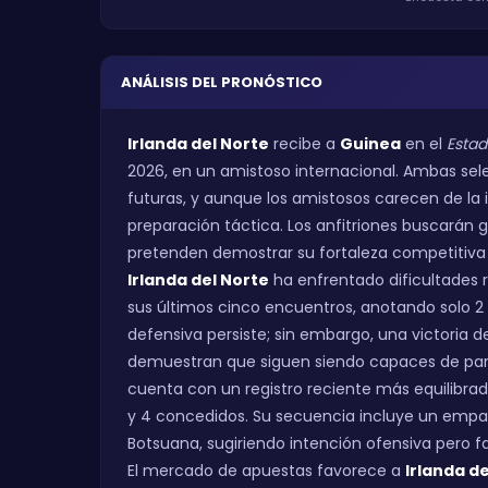
ANÁLISIS DEL PRONÓSTICO
Irlanda del Norte
recibe a
Guinea
en el
Estad
2026, en un amistoso internacional. Ambas se
futuras, y aunque los amistosos carecen de la i
preparación táctica. Los anfitriones buscarán 
pretenden demostrar su fortaleza competitiva
Irlanda del Norte
ha enfrentado dificultades r
sus últimos cinco encuentros, anotando solo 2 g
defensiva persiste; sin embargo, una victoria 
demuestran que siguen siendo capaces de part
cuenta con un registro reciente más equilibrado
y 4 concedidos. Su secuencia incluye un empa
Botsuana, sugiriendo intención ofensiva pero fa
El mercado de apuestas favorece a
Irlanda d