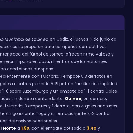
io Municipal de La Linea
, en Cádiz, el jueves 4 de junio de
lecciones se preparan para campañas competitivas
ntensidad del fútbol de torneo, ofrecen ritmo valioso y
generar impulso en casa, mientras que los visitantes
 en condiciones europeas.
ecientemente con 1 victoria, 1 empate y 3 derrotas en
oles mientras permitió 5. El patrón familiar de fragilidad
de 1-0 sobre Luxemburgo y un empate de 1-1 contra Gales
idos sin derrota contundente.
Guinea
, en cambio,
: 1 victoria, 3 empates y 1 derrota, con 4 goles anotados
te sin goles ante Togo y un emocionante 2-2 contra
llos defensivos ocasionales.
el Norte
a
1.90
, con el empate cotizado a
3.40
y