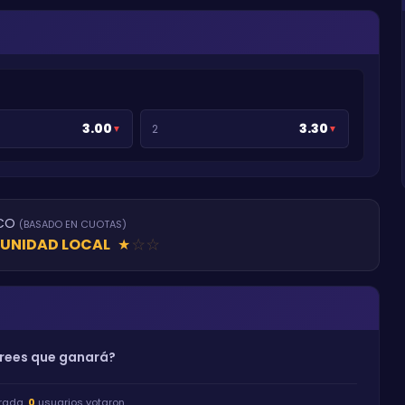
3.00
3.30
2
▼
▼
CO
(BASADO EN CUOTAS)
UNIDAD LOCAL
★
★
★
rees que ganará?
rada.
0
usuarios votaron.