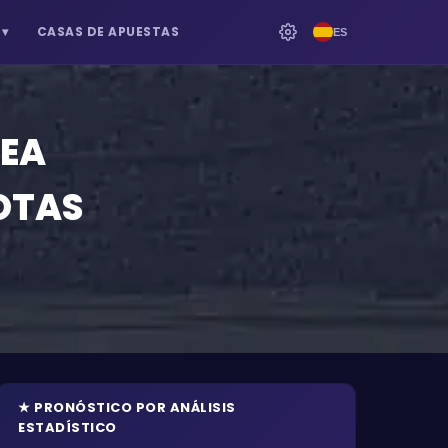
▾
CASAS DE APUESTAS
ES
EA
UOTAS
★
PRONÓSTICO POR ANÁLISIS
ESTADÍSTICO