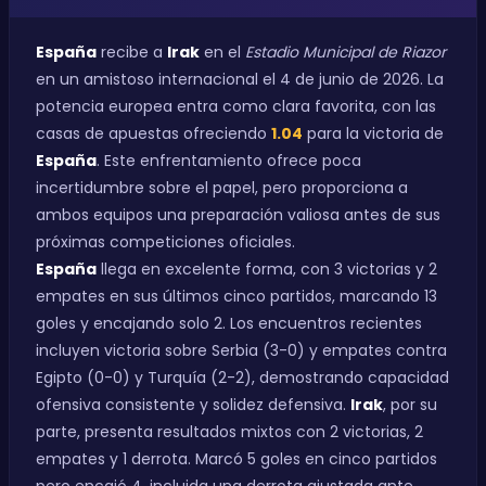
España
recibe a
Irak
en el
Estadio Municipal de Riazor
en un amistoso internacional el 4 de junio de 2026. La
potencia europea entra como clara favorita, con las
casas de apuestas ofreciendo
1.04
para la victoria de
España
. Este enfrentamiento ofrece poca
incertidumbre sobre el papel, pero proporciona a
ambos equipos una preparación valiosa antes de sus
próximas competiciones oficiales.
España
llega en excelente forma, con 3 victorias y 2
empates en sus últimos cinco partidos, marcando 13
goles y encajando solo 2. Los encuentros recientes
incluyen victoria sobre Serbia (3-0) y empates contra
Egipto (0-0) y Turquía (2-2), demostrando capacidad
ofensiva consistente y solidez defensiva.
Irak
, por su
parte, presenta resultados mixtos con 2 victorias, 2
empates y 1 derrota. Marcó 5 goles en cinco partidos