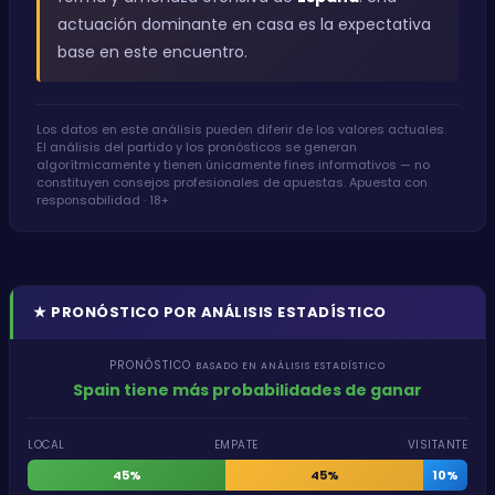
actuación dominante en casa es la expectativa
base en este encuentro.
Los datos en este análisis pueden diferir de los valores actuales.
El análisis del partido y los pronósticos se generan
algorítmicamente y tienen únicamente fines informativos — no
constituyen consejos profesionales de apuestas. Apuesta con
responsabilidad · 18+
★
PRONÓSTICO POR ANÁLISIS ESTADÍSTICO
PRONÓSTICO
BASADO EN ANÁLISIS ESTADÍSTICO
Spain tiene más probabilidades de ganar
LOCAL
EMPATE
VISITANTE
45%
45%
10%