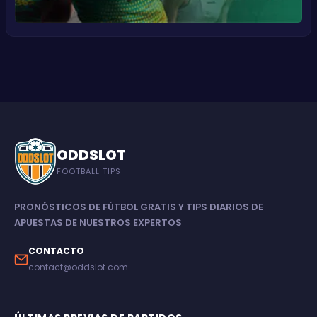
ODDSLOT
FOOTBALL TIPS
PRONÓSTICOS DE FÚTBOL GRATIS Y TIPS DIARIOS DE
APUESTAS DE NUESTROS EXPERTOS
CONTACTO
contact@oddslot.com